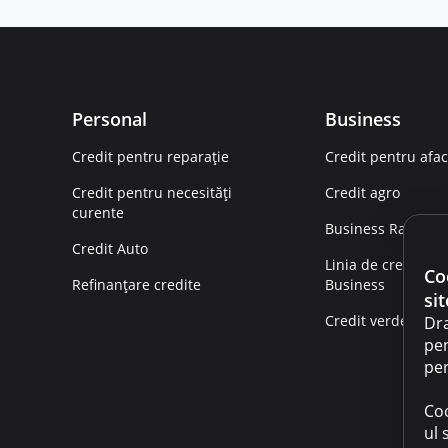
Personal
Business
Credit pentru reparație
Credit pentru afac
Credit pentru necesități
Credit agro
curente
Business Rapid
Credit Auto
Linia de credit
Co
Refinanțare credite
Business
sit
Credit verde
Dra
pen
per
Coo
ul 