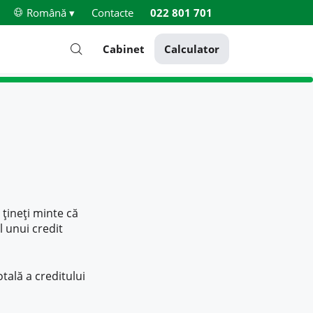
Română ▾
Contacte
022 801 701
Cabinet
Calculator
 țineți minte că
l unui credit
tală a creditului