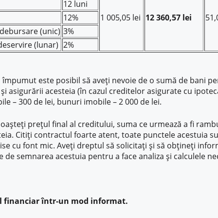
12 luni
12%
1 005,05 lei
12 360,57 lei
51
debursare (unic)
3%
eservire (lunar)
2%
 împumut este posibil să aveți nevoie de o sumă de bani pe
i și asigurării acesteia (în cazul creditelor asigurate cu ipo
e – 300 de lei, bunuri imobile – 2 000 de lei.
oașteți prețul final al creditului, suma ce urmează a fi ramb
teia. Citiți contractul foarte atent, toate punctele acestuia 
se cu font mic. Aveți dreptul să solicitați și să obțineți info
te de semnarea acestuia pentru a face analiza și calculele ne
l financiar într-un mod informat.