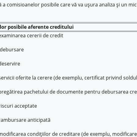
stă a comisioanelor posibile care vă va ușura analiza și un m
or posibile aferente creditului
xaminarea cererii de credit
 debursare
deservire
rvicii oferite la cerere (de exemplu, certificat privind soldul
regătirea pachetului de documente pentru debursarea cred
iscuri acceptate
rambursare anticipată
dificarea condițiilor de creditare (de exemplu, modificarea