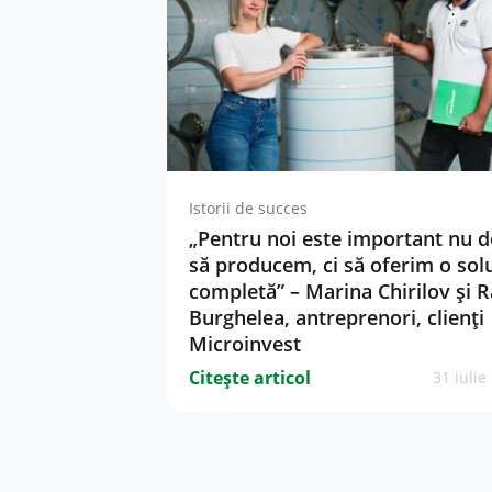
Istorii de succes
„Pentru noi este important nu 
să producem, ci să oferim o sol
completă” – Marina Chirilov și 
Burghelea, antreprenori, clienți
Microinvest
Citește articol
31 iulie