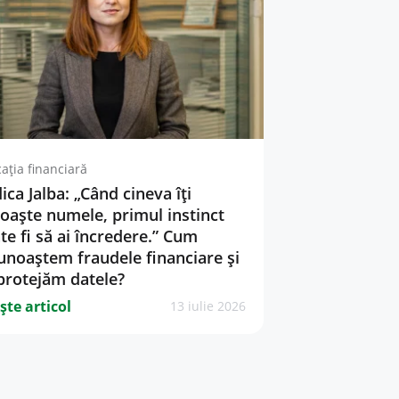
ația financiară
ica Jalba: „Când cineva îți
oaște numele, primul instinct
te fi să ai încredere.” Cum
unoaștem fraudele financiare și
protejăm datele?
ște articol
13 iulie 2026