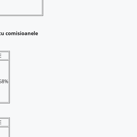
 cu comisioanele
E
,68%
E