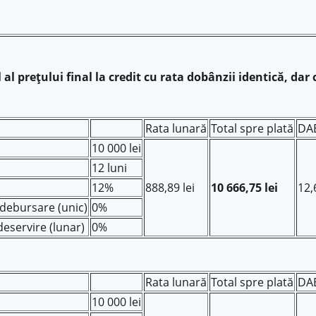
al prețului final la credit cu rata dobânzii identică, dar
Rata lunară
Total spre plată
DA
10 000 lei
12 luni
12%
888,89 lei
10 666,75 lei
12
debursare (unic)
0%
eservire (lunar)
0%
Rata lunară
Total spre plată
DA
10 000 lei