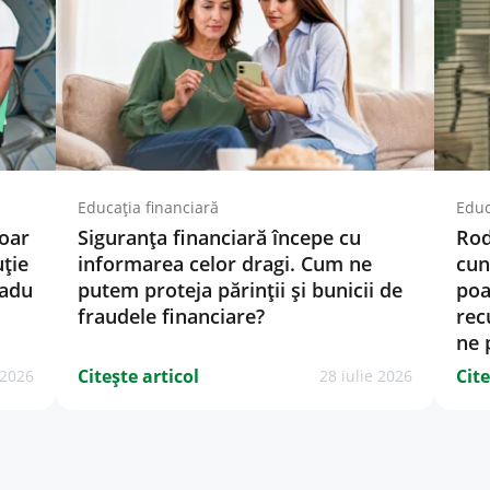
Educația financiară
Educ
doar
Siguranța financiară începe cu
Rod
uție
informarea celor dragi. Cum ne
cun
Radu
putem proteja părinții și bunicii de
poa
fraudele financiare?
rec
ne 
Citește articol
Cite
 2026
28 iulie 2026