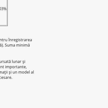
,03%
ntru înregistrarea
tecă). Suma minimă
ursată lunar și
sunt importante,
rmații și un model al
cesare.