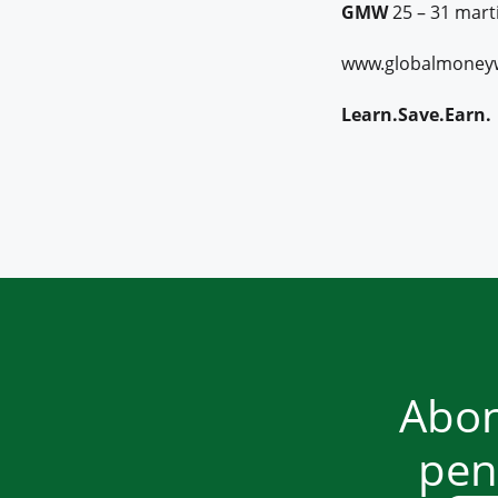
GMW
25 – 31 mart
www.globalmoney
Learn.Save.Earn.
Abon
pent