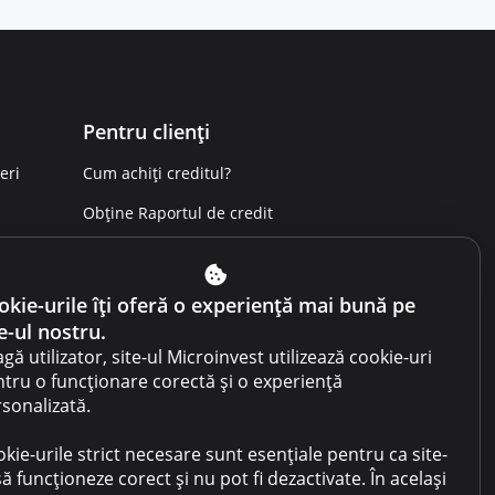
Pentru clienți
eri
Cum achiți creditul?
Obține Raportul de credit
Sesizează o încălcare
Condiții de utilizare a site-ului
okie-urile îți oferă o experiență mai bună pe
e-ul nostru.
Condiții de utilizare a
cabinetului
gă utilizator, site-ul Microinvest utilizează cookie-uri
tru o funcționare corectă și o experiență
Politica de confidențialitate
sonalizată.
Politica prevenirii spălării
kie-urile strict necesare sunt esențiale pentru ca site-
banilor
să funcționeze corect și nu pot fi dezactivate. În același