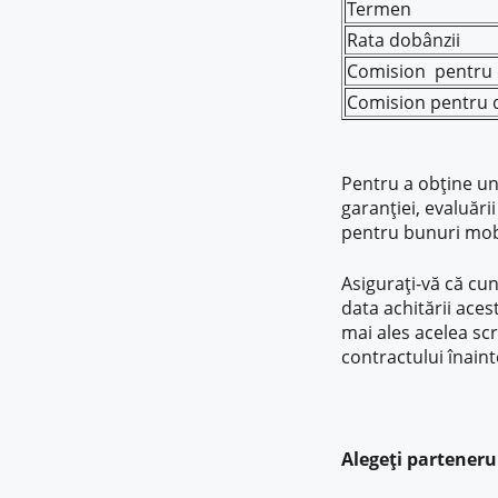
Termen
Rata dobânzii
Comision pentru 
Comision pentru d
Pentru a obține un
garanției, evaluări
pentru bunuri mobil
Asigurați-vă că cun
data achitării aces
mai ales acelea scri
contractului înain
Alegeți parteneru