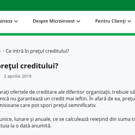
siness
Despre Microinvest
Pentru Clienți
ă
Ce intră în prețul creditului?
prețul creditului?
2 aprilie 2019
ți ofertele de creditare ale diferitor organizații, trebuie să
ică nu garantează un credit mai ieftin. În afară de ea, prețu
misioane care pot spori prețul semnificativ.
nice, lunare și anuale, ce se calculează reieșind din suma to
stuia la o dată anumită.