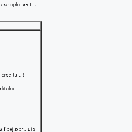
ic exemplu pentru
 creditului)
itului
 fidejusorului și