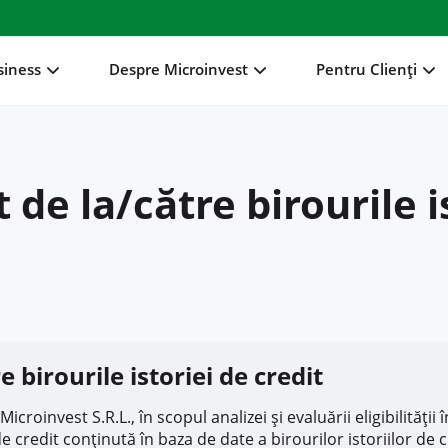
siness
Despre Microinvest
Pentru Clienți
t de la/către birourile i
e birourile istoriei de credit
invest S.R.L., în scopul analizei și evaluării eligibilității 
credit conținută în baza de date a birourilor istoriilor de cr