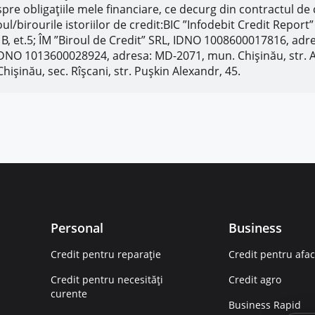
espre obligaţiile mele financiare, ce decurg din contractul de
iroul/birourile istoriilor de credit:BIC ”Infodebit Credit Rep
10 B, et.5; ÎM ”Biroul de Credit” SRL, IDNO 1008600017816, ad
IDNO 1013600028924, adresa: MD-2071, mun. Chișinău, str. Al
şinău, sec. Rîşcani, str. Puşkin Alexandr, 45.
Personal
Business
Credit pentru reparație
Credit pentru afac
Credit pentru necesități
Credit agro
curente
Business Rapid