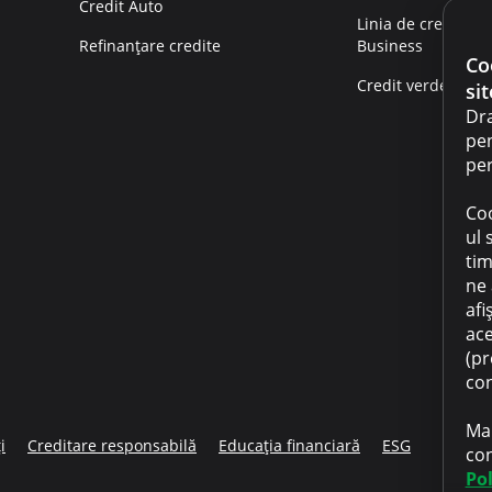
Credit Auto
Linia de credit
Refinanțare credite
Business
Co
Credit verde
sit
Dra
pen
per
Coo
ul 
tim
ne 
afi
ace
(pr
con
Mai
i
Creditare responsabilă
Educația financiară
ESG
con
Pol