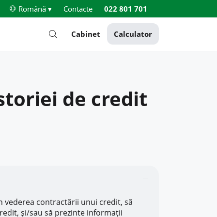
Română ▾
Contacte
022 801 701
Cabinet
Calculator
storiei de credit
în vederea contractării unui credit, să
edit, și/sau să prezinte informații