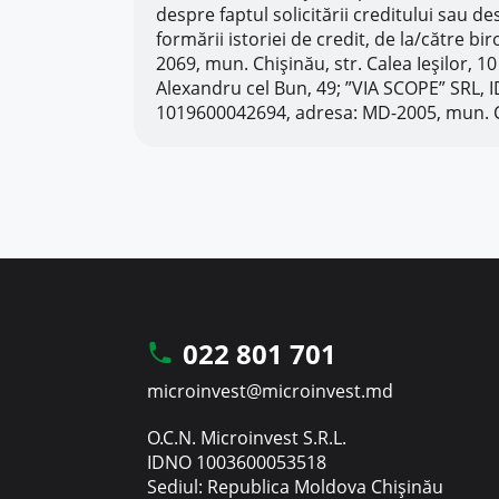
despre faptul solicitării creditului sau d
formării istoriei de credit, de la/către b
2069, mun. Chișinău, str. Calea Ieșilor, 
Alexandru cel Bun, 49; ”VIA SCOPE” SRL, 
1019600042694, adresa: MD-2005, mun. Chi
022 801 701
microinvest@microinvest.md
O.C.N. Microinvest S.R.L.
IDNO 1003600053518
Sediul: Republica Moldova Chișinău