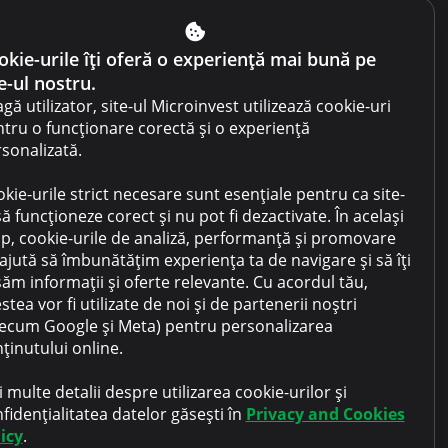
Condiții de utilizare a site-ului
okie-urile îți oferă o experiență mai bună pe
Condiții de utilizare a
cabinetului
e-ul nostru.
gă utilizator, site-ul Microinvest utilizează cookie-uri
Politica de confidențialitate
tru o funcționare corectă și o experiență
sonalizată.
Politica prevenirii spălării
banilor
kie-urile strict necesare sunt esențiale pentru ca site-
Vânzare gaj
să funcționeze corect și nu pot fi dezactivate. În același
p, cookie-urile de analiză, performanță și promovare
Întrebări frecvente
ajută să îmbunătățim experiența ta de navigare și să îți
Contacte
șăm informații și oferte relevante. Cu acordul tău,
stea vor fi utilizate de noi și de partenerii noștri
ecum Google și Meta) pentru personalizarea
ținutului online.
 multe detalii despre utilizarea cookie-urilor și
fidențialitatea datelor găsești în
Privacy and Cookies
icy
.