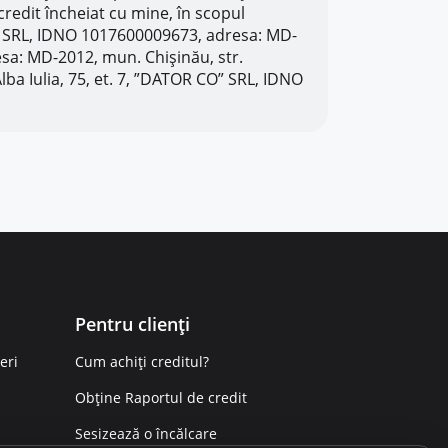
 credit încheiat cu mine, în scopul
ort” SRL, IDNO 1017600009673, adresa: MD-
resa: MD-2012, mun. Chișinău, str.
ba Iulia, 75, et. 7, ”DATOR CO” SRL, IDNO
Pentru clienți
eri
Cum achiți creditul?
Obține Raportul de credit
Sesizează o încălcare