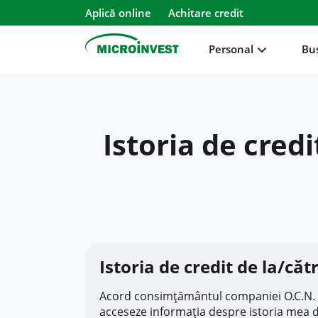
Aplică online
Achitare credit
Personal
Bu
Personal
Business
Istoria de credi
Despre Microinvest
Pentru Clienți
Istoria de credit de la/cătr
Acord consimțământul companiei O.C.N. Micro
acceseze informația despre istoria mea de 