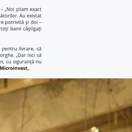
– „Noi știam exact
torilor. Au existat
 potrivită și doi –
toți banii câștigați
pentru livrare, să
orghe. „Dar nici să
n, cu siguranță nu
 Microinvest
„.