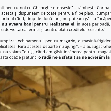
nit pentru noi cu Gheorghe o obsesie“ – zâmbește Corina. 
 acesta și dispuneam de toate pentru a fi pe placul cumpără
primul rând, timp de două luni, nu puteam găsi o încăpere
r nu aveam bani pentru realizarea ei
. În acea perioadă, 
ru dezvoltarea fermei și pentru plata creditelor curente.”
 cumpărat echipamentul pentru magazin, o mașină-frigider 
blicitatea. Fără acestea departe nu ajungi”, – a adăugat Ghe
t nu voiam Totuși, când am găsit încăperea pentru magazi
stă ocazie și atunci
o rudă ne-a sfătuit să ne adresăm la