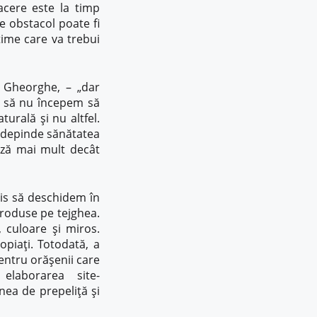
facere este la timp
ce obstacol poate fi
lțime care va trebui
e Gheorghe, – „dar
e să nu începem să
rală și nu altfel.
ia depinde sănătatea
ază mai mult decât
cis să deschidem în
produse pe tejghea.
 culoare și miros.
piați. Totodată, a
Pentru orășenii care
laborarea site-
nea de prepeliță și