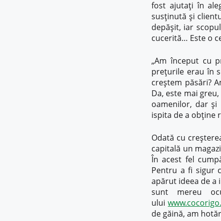
fost ajutați în al
susținută și client
depășit, iar scopul
cucerită… Este o c
„Am început cu pr
prețurile erau în
creștem păsări? A
Da, este mai greu, 
oamenilor, dar și
ispita de a obține 
Odată cu creșterea
capitală un magazi
În acest fel cump
Pentru a fi sigur
apărut ideea de a i
sunt mereu ocu
ului
www.cocorigo
de găină, am hotărâ