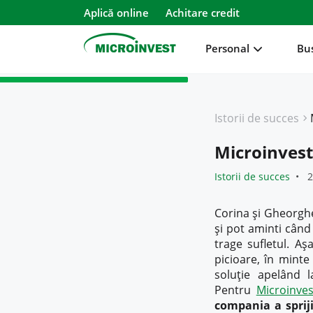
Aplică online
Achitare credit
Personal
Bu
Personal
Istorii de succes
Business
Microinvest 
Despre Microinvest
Istorii de succes
2
Pentru Clienți
Corina și Gheorghe 
și pot aminti când
trage sufletul. A
picioare, în minte
soluție apelând 
Pentru
Microinves
compania a spriji