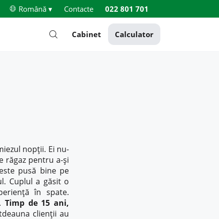
Română ▾
Contacte
022 801 701
Cabinet
Calculator
iezul nopţii. Ei nu-
e răgaz pentru a-și
 este pusă bine pe
l. Cuplul a găsit o
eriență în spate.
i.
Timp de 15 ani,
tdeauna clienții au