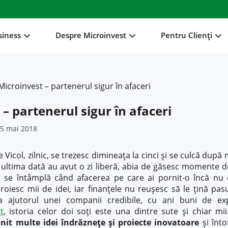
siness
Despre Microinvest
Pentru Clienți
Microinvest – partenerul sigur în afaceri
– partenerul sigur în afaceri
5 mai 2018
Vicol, zilnic, se trezesc dimineața la cinci și se culcă după m
 ultima dată au avut o zi liberă, abia de găsesc momente d
șa se întâmplă când afacerea pe care ai pornit-o încă nu
 roiesc mii de idei, iar finanțele nu reușesc să le țină pasu
la ajutorul unei companii credibile, cu ani buni de exp
t
, istoria celor doi soți este una dintre sute și chiar mi
nit multe idei îndrăznețe și proiecte inovatoare
și înto