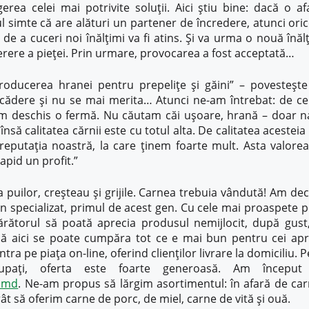
egerea celei mai potrivite soluții. Aici știu bine: dacă o a
ul simte că are alături un partener de încredere, atunci ori
 de a cuceri noi înălțimi va fi atins. Și va urma o nouă înă
erere a pieței. Prin urmare, provocarea a fost acceptată…
oducerea hranei pentru prepelițe și găini” – povesteșt
 scădere și nu se mai merita… Atunci ne-am întrebat: de c
m deschis o fermă. Nu căutam căi ușoare, hrană – doar natu
însă calitatea cărnii este cu totul alta. De calitatea aceste
 reputația noastră, la care ținem foarte mult. Asta valore
rapid un profit.”
 puilor, creșteau și grijile. Carnea trebuia vândută! Am de
n specializat, primul de acest gen. Cu cele mai proaspete 
ărătorul să poată aprecia produsul nemijlocit, după gust,
 că aici se poate cumpăra tot ce e mai bun pentru cei apro
ntra pe piața on-line, oferind clienților livrare la domiciliu. 
pați, oferta este foarte generoasă. Am început e
.md
. Ne-am propus să lărgim asortimentul: în afară de car
t să oferim carne de porc, de miel, carne de vită și ouă.