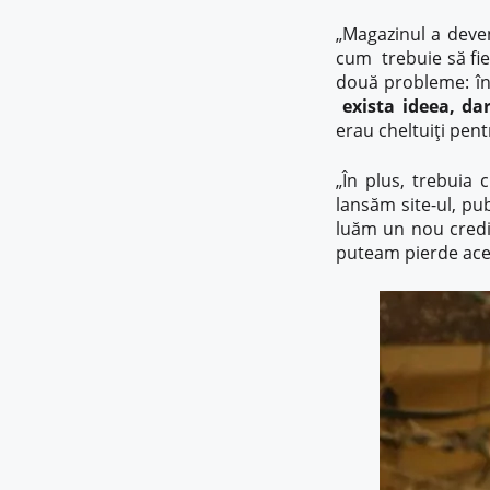
„Magazinul a deve
cum trebuie să fie
două probleme: în 
exista ideea, da
erau cheltuiți pent
„În plus, trebuia
lansăm site-ul, pu
luăm un nou credi
puteam pierde acea