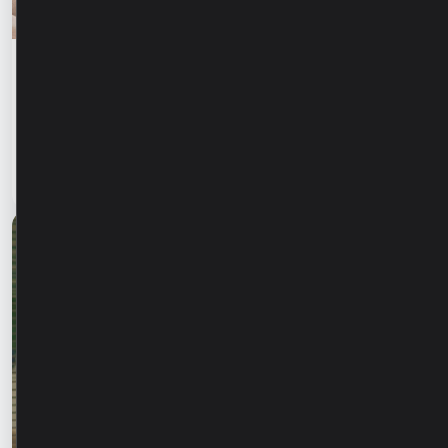
Educația financiară
Siguranța financiară începe cu informarea
celor dragi. Cum ne putem proteja părinții și
bunicii de fraudele financiare?
Citește articol
28 iulie 2026