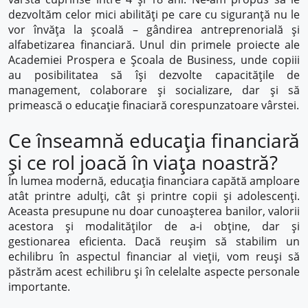
dezvoltăm celor mici abilități pe care cu siguranță nu le
vor învăța la școală – gândirea antreprenorială și
alfabetizarea financiară. Unul din primele proiecte ale
Academiei Prospera e Școala de Business, unde copiii
au posibilitatea să își dezvolte capacitățile de
management, colaborare și socializare, dar și să
primească o educație finaciară corespunzatoare vârstei.
Ce înseamnă educaţia financiară
şi ce rol joacă în viața noastră?
În lumea modernă, educația financiara capătă amploare
atât printre adulți, cât și printre copii și adolescenți.
Aceasta presupune nu doar cunoașterea banilor, valorii
acestora și modalităților de a-i obține, dar și
gestionarea eficienta. Dacă reușim să stabilim un
echilibru în aspectul financiar al vieții, vom reuși să
păstrăm acest echilibru și în celelalte aspecte personale
importante.