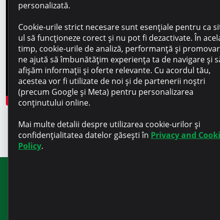
personalizată.
Cookie-urile strict necesare sunt esențiale pentru ca si
ul să funcționeze corect și nu pot fi dezactivate. În acel
timp, cookie-urile de analiză, performanță și promova
ne ajută să îmbunătățim experiența ta de navigare și să
afișăm informații și oferte relevante. Cu acordul tău,
acestea vor fi utilizate de noi și de partenerii noștri
(precum Google și Meta) pentru personalizarea
conținutului online.
Mai multe detalii despre utilizarea cookie-urilor și
confidențialitatea datelor găsești în
Privacy and Cook
Policy
.
Abonați-vă la newsletter-ul nostru
pentru noutăți și informații utile