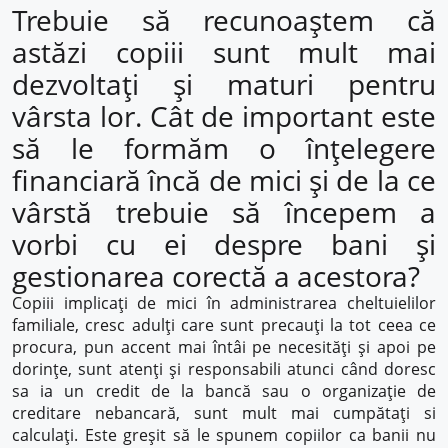
Trebuie să recunoaștem că
astăzi copiii sunt mult mai
dezvoltați și maturi pentru
vârsta lor. Cât de important este
să le formăm o înțelegere
financiară încă de mici și de la ce
vârstă trebuie să începem a
vorbi cu ei despre bani și
gestionarea corectă a acestora?
Copiii implicați de mici în administrarea cheltuielilor
familiale, cresc adulți care sunt precauți la tot ceea ce
procura, pun accent mai întâi pe necesități și apoi pe
dorințe, sunt atenți și responsabili atunci când doresc
sa ia un credit de la bancă sau o organizație de
creditare nebancară, sunt mult mai cumpătați si
calculați. Este greșit să le spunem copiilor ca banii nu