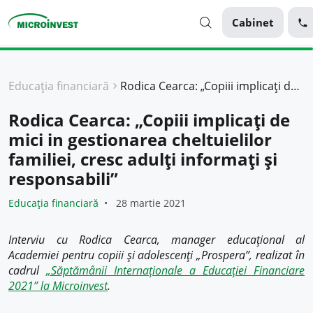
Cabinet
Personal
Educația financiară
Rodica Cearca: „Copiii implicați de mici in gestionarea cheltuielilor familiei, cresc adulți informați și responsabili”
Business
Rodica Cearca: „Copiii implicați de
Despre Microinvest
mici in gestionarea cheltuielilor
Pentru Clienți
familiei, cresc adulți informați și
responsabili”
Educația financiară
28 martie 2021
Interviu cu Rodica Cearca, manager educațional al
Academiei pentru copiii și adolescenți „Prospera”, realizat în
cadrul
„Săptămânii Internaționale a Educației Financiare
2021” la Microinvest
.