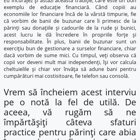
Eu încurajez și astăzi această tradiție, care este un bun
exemplu de educație financiară. Când copiii au
economiile lor financiare încă de la vârstă timpurie, fie
că vorbim de banii de buzunar care îi primesc de la
părinți sau donațiile și cadourile de la rude și bunici,
acest lucru le dă încredere în propriile forțe și
responsabilitate. În plus, banii de buzunar sunt un
exercițiu bun de gestionare a surselor financiare, chiar
dacă vorbim de sume mici. Cu timpul, veți observa că
copii vor deveni mult mai independenți, își vor calcula
cheltuielile și chiar vor învăța să adune bani pentru
cumpărături mai costisitoare, fie telefon sau consolă.
Vrem să încheiem acest interviu
pe o notă la fel de utilă. De
aceea, vă rugăm să ne
împărtășiți câteva sfaturi
practice pentru părinți care abia