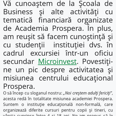
Vă cunoaștem de la Școala de
Business și alte activități cu
tematică financiară organizate
de Academia Prospera. În plus,
am reușit să facem cunoștință și
cu studenții instituției dvs. în
cadrul excursiei într-un oficiu
secundar
Microinvest
. Povestiți-
ne un pic despre activitatea și
misiunea centrului educațional
Prospera.
O să încep cu sloganul nostru:
„Noi creștem adulți fericiți”
,
acesta redă în totalitate misiunea academiei Prospera.
Suntem o instituție educațională non-formală, care
organizează diferite cursuri pentru copii și tineri, cu
vârsta cuprinse între 4 și 18 ani. Ne-am propus să le