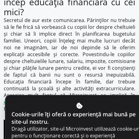
încep educația financiară cu cei
mici?
Secretul de aur este comunicarea. Părinților nu trebuie
să le fie frică să vorbească cu copiii lor despre cheltuieli
și chiar să îi implice direct în planificarea bugetului
familiei. Uneori, copiii înțeleg mai multe lucruri decât
noi ne imaginăm, iar de noi depinde să le oferim
explicații accesibile și corecte. Povestindu-le copiilor
despre cheltuielile lunare, salariu, impozite, comisioane
și chiar plățile lunare pentru credite, ei vor fi conștienți
de faptul că banii nu sunt o resursă inepuizabilă.
Educația financiară începe în familie, dar trebuie
continuată la școală și alte activități extracurriculare.
Apreciez mult faptul că Microinvest se implică în
educația financiară
a tinerei generații, care mai apoi vor
fi maturi informați și responsabili.
Cookie-urile îți oferă o experiență mai bună pe
site-ul nostru.
Dragă utilizator, site-ul Microinvest utilizează cookie-ur
pentru o funcționare corectă și o experiență