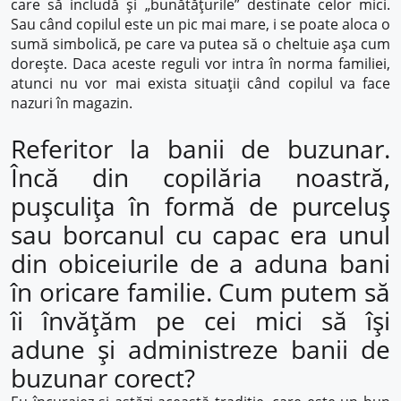
care să includă și „bunătățurile” destinate celor mici.
Sau când copilul este un pic mai mare, i se poate aloca o
sumă simbolică, pe care va putea să o cheltuie așa cum
dorește. Daca aceste reguli vor intra în norma familiei,
atunci nu vor mai exista situații când copilul va face
nazuri în magazin.
Referitor la banii de buzunar.
Încă din copilăria noastră,
pușculița în formă de purceluș
sau borcanul cu capac era unul
din obiceiurile de a aduna bani
în oricare familie. Cum putem să
îi învățăm pe cei mici să își
adune și administreze banii de
buzunar corect?