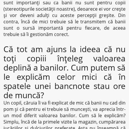
sunt importanți sau ca banii nu sunt pentru copii
(stereotipurile societății noastre), deoarece ei vor crește
și vor deveni adulți cu aceste percepții greșite. Din
contra, încă de mici trebuie să le transmitem că banii
sunt o sursă importantă pentru fiecare, de aceea
trebuie să îi gestionăm corect.
Că tot am ajuns la ideea că nu
toți copiii înțeleg valoarea
deplină a banilor. Cum putem să
le explicăm celor mici că în
spatele unei bancnote stau ore
de muncă?
Un copil, căruia îi va fi explicat de mic că banii nu cad din
pom și că pentru ei trebuie să muncești, va aprecia într-
un mod diferit valoarea banilor. Cum să le explicăm?
Simplu, încă de la primele vizite la magazin, cumpărarea
jucăriilor și dulciurilor preferate. Asta nu înseamnă că