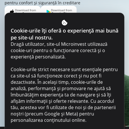
pentru confort și siguranță în creditare
Cookie-urile îți oferă o experiență mai bună
pe site-ul nostru.
Dragă utilizator, site-ul Microinvest utilizează
cookie-uri pentru o funcționare corectă și o
experiență personalizată.
Cookie-urile strict necesare sunt esențiale pentru
ca site-ul să funcționeze corect și nu pot fi
dezactivate. În același timp, cookie-urile de
analiză, performanță și promovare ne ajută să
îmbunătățim experiența ta de navigare și să îți
afișăm informații și oferte relevante. Cu acordul
tău, acestea vor fi utilizate de noi și de partenerii
noștri (precum Google și Meta) pentru
personalizarea conținutului online.