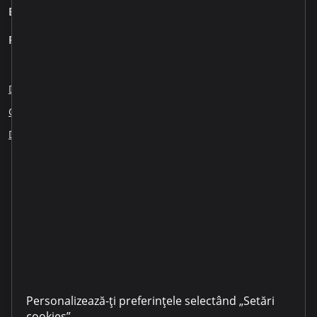
Business
Pentru clienți
Despre noi
Blog
Cariere
Sesizări angajați
Creditare responsabilă
Educația financiară
ESG
Dezvăluirea informației
Partenerii noștri
Personalizează-ți preferințele selectând „Setări
cookies”