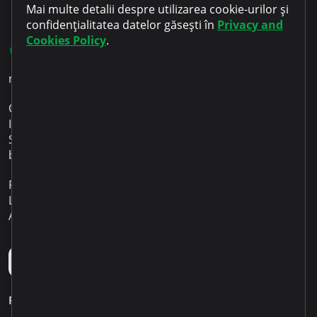
Mai multe detalii despre utilizarea cookie-urilor și
confidențialitatea datelor găsești în
Privacy and
Cookies Policy
.
022 801 701
microinvest@microinvest.md
O.C.N. Microinvest S.R.L.
IDNO 1003600053518
Sediul: Republica Moldova Chișinău
bd. Renașterii Naționale 12
Program de lucru:
Luni – Vineri 09:00 - 18:00
Aplicația mobilă Microinvest
Personal