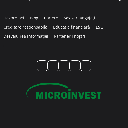
Despre noi
Blog
Cariere
Sesizări angajați
Creditare responsabilă
Educația financiară
ESG
Dezvăluirea informației
Partenerii noștri
LinkedIn
YouTube
TikTok
Instagram
Facebook