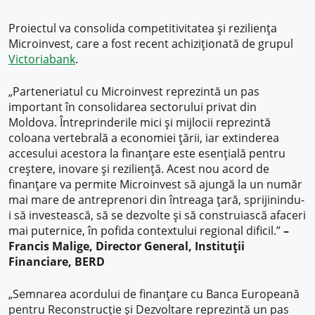
Proiectul va consolida competitivitatea și reziliența
Microinvest, care a fost recent achiziționată de grupul
Victoriabank
.
„Parteneriatul cu Microinvest reprezintă un pas
important în consolidarea sectorului privat din
Moldova. Întreprinderile mici și mijlocii reprezintă
coloana vertebrală a economiei țării, iar extinderea
accesului acestora la finanțare este esențială pentru
creștere, inovare și reziliență. Acest nou acord de
finanțare va permite Microinvest să ajungă la un număr
mai mare de antreprenori din întreaga țară, sprijinindu-
i să investească, să se dezvolte și să construiască afaceri
mai puternice, în pofida contextului regional dificil.”
–
Francis Malige, Director General, Instituții
Financiare, BERD
„Semnarea acordului de finanțare cu Banca Europeană
pentru Reconstrucție și Dezvoltare reprezintă un pas