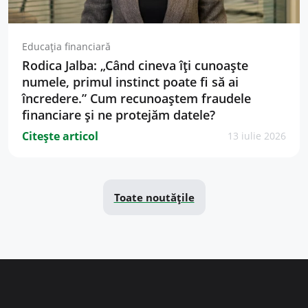
Educația financiară
Rodica Jalba: „Când cineva îți cunoaște
numele, primul instinct poate fi să ai
încredere.” Cum recunoaștem fraudele
financiare și ne protejăm datele?
Citește articol
13 iulie 2026
Toate noutățile