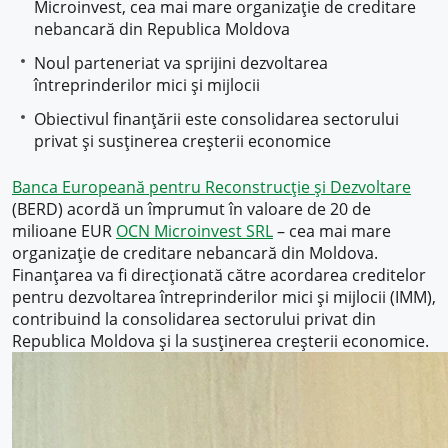
Microinvest, cea mai mare organizație de creditare
nebancară din Republica Moldova
Noul parteneriat va sprijini dezvoltarea
întreprinderilor mici și mijlocii
Obiectivul finanțării este consolidarea sectorului
privat și susținerea creșterii economice
Banca Europeană pentru Reconstrucție și Dezvoltare
(BERD) acordă un împrumut în valoare de 20 de
milioane EUR
OCN Microinvest SRL
– cea mai mare
organizație de creditare nebancară din Moldova.
Finanțarea va fi direcționată către acordarea creditelor
pentru dezvoltarea întreprinderilor mici și mijlocii (IMM),
contribuind la consolidarea sectorului privat din
Republica Moldova și la susținerea creșterii economice.