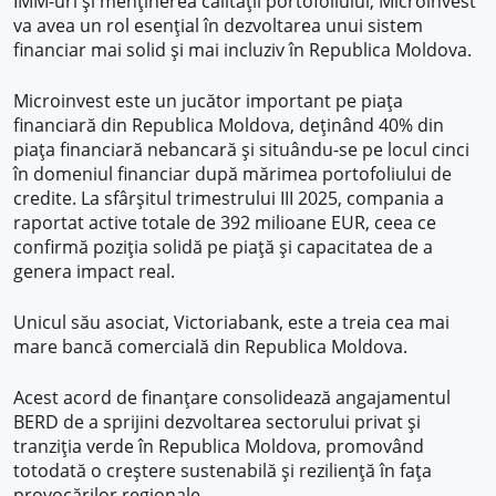
IMM-uri și menținerea calității portofoliului, Microinvest
va avea un rol esențial în dezvoltarea unui sistem
financiar mai solid și mai incluziv în Republica Moldova.
Microinvest este un jucător important pe piața
financiară din Republica Moldova, deținând 40% din
piața financiară nebancară și situându-se pe locul cinci
în domeniul financiar după mărimea portofoliului de
credite. La sfârșitul trimestrului III 2025, compania a
raportat active totale de 392 milioane EUR, ceea ce
confirmă poziția solidă pe piață și capacitatea de a
genera impact real.
Unicul său asociat, Victoriabank, este a treia cea mai
mare bancă comercială din Republica Moldova.
Acest acord de finanțare consolidează angajamentul
BERD de a sprijini dezvoltarea sectorului privat și
tranziția verde în Republica Moldova, promovând
totodată o creștere sustenabilă și reziliență în fața
provocărilor regionale.