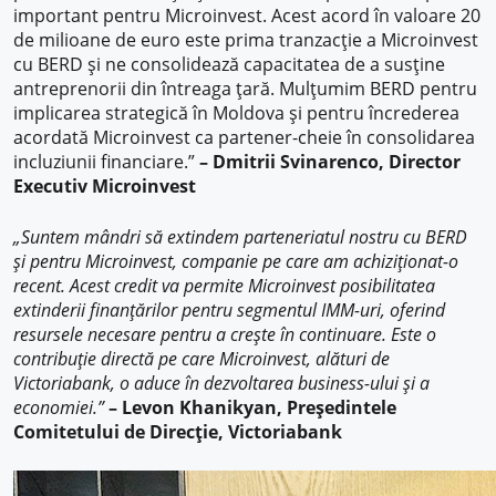
important pentru Microinvest. Acest acord în valoare 20
de milioane de euro este prima tranzacție a Microinvest
cu BERD și ne consolidează capacitatea de a susține
antreprenorii din întreaga țară. Mulțumim BERD pentru
implicarea strategică în Moldova și pentru încrederea
acordată Microinvest ca partener-cheie în consolidarea
incluziunii financiare.”
– Dmitrii Svinarenco, Director
Executiv Microinvest
„Suntem mândri să extindem parteneriatul nostru cu BERD
și pentru Microinvest, companie pe care am achiziționat-o
recent. Acest credit va permite Microinvest posibilitatea
extinderii finanțărilor pentru segmentul IMM-uri, oferind
resursele necesare pentru a crește în continuare. Este o
contribuție directă pe care Microinvest, alături de
Victoriabank, o aduce în dezvoltarea business-ului și a
economiei.”
–
Levon Khanikyan, Președintele
Comitetului de Direcție, Victoriabank