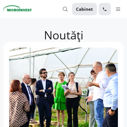
Cabinet
Personal
Noutăți
Business
Despre Microinvest
Pentru Clienți