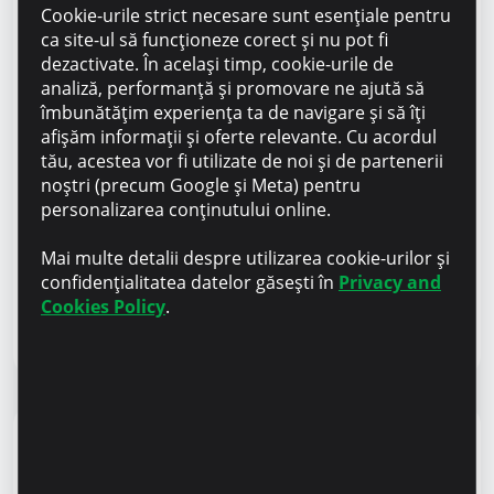
Cookie-urile strict necesare sunt esențiale pentru
ca site-ul să funcționeze corect și nu pot fi
dezactivate. În același timp, cookie-urile de
analiză, performanță și promovare ne ajută să
îmbunătățim experiența ta de navigare și să îți
afișăm informații și oferte relevante. Cu acordul
tău, acestea vor fi utilizate de noi și de partenerii
noștri (precum Google și Meta) pentru
personalizarea conținutului online.
Mai multe detalii despre utilizarea cookie-urilor și
Noutăți
24 decembrie 2025
confidențialitatea datelor găsești în
Privacy and
TOP 3 idei de cadouri de la branduri locale,
Cookies Policy
.
finanțate în dezvoltare de Microinvest