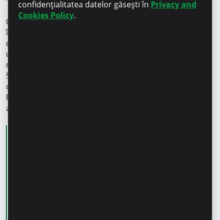
confidențialitatea datelor găsești în
Privacy and
Cookies Policy
.
Observând lipsa activităților educaționale pentru copii
în orașele mici, tânăra antreprenoare, Dana Golban, a
decis să creeze un centru educațional pentru copii,
unde aceștia să-și dezvolte abilitățile esențiale prin
metode moderne și captivante de învățare. Astfel, acum
5 ani a lansat o academie pentru copii cu vârsta
cuprinsă între 4 și 14 ani în orașul său natal – Drochia.
Pentru a-și dezvolta și extinde afacerea în noi locații,
antreprenoarea a apelat la Microinvest.
„În opinia mea, o afacere necesită
investiții continue. Un credit
accelerează creșterea afacerii,
oferindu-ți acces rapid la capital și
crescând rentabilitatea. Este, însă,
responsabilitatea antreprenorilor să