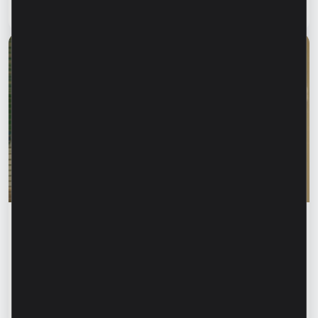
Citește articol
28 iulie 2026
Educația financiară
Rodica Jalba: „Când cineva îți cunoaște
numele, primul instinct poate fi să ai
încredere.” Cum recunoaștem fraudele
financiare și ne protejăm datele?