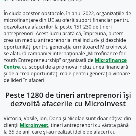
În ciuda acestor obstacole, în anul 2022, organizațiile de
microfinanțare din UE au oferit suport financiar pentru
dezvoltarea afacerilor la peste 151 230 de tineri
antreprenori. Acest lucru arată că, împreună, putem
crea un mediu antreprenorial mai incluziv și deschide
oportunități pentru generația următoare! Microinvest
se alătură campaniei internaționale „Microfinance for
Youth Entrepreneurship” organizată de
Microfinance
Centre
, cu scopul de a promova incluziunea financiară
și de a crea oportunități reale pentru generația viitoare
de lideri în afaceri.
Peste 1280 de tineri antreprenori își
dezvoltă afacerile cu Microinvest
Victoria, Vasile, Ion, Dana și Nicolae sunt doar câțiva din
clienții
Microinvest
, tineri antreprenori cu vârsta până
la 35 de ani, care și-au realizat ideile de afaceri cu