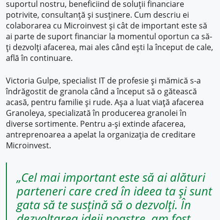
suportul nostru, beneficiind de soluții financiare
potrivite, consultanță și susținere. Cum descriu ei
colaborarea cu Microinvest și cât de important este să
ai parte de suport financiar la momentul oportun ca să-
ți dezvolți afacerea, mai ales când ești la început de cale,
află în continuare.
Victoria Gulpe, specialist IT de profesie și mămică s-a
îndrăgostit de granola când a început să o gătească
acasă, pentru familie și rude. Așa a luat viață afacerea
Granoleya, specializată în producerea granolei în
diverse sortimente. Pentru a-și extinde afacerea,
antreprenoarea a apelat la organizația de creditare
Microinvest.
„Cel mai important este să ai alături
parteneri care cred în ideea ta și sunt
gata să te susțină să o dezvolți. În
dezvoltarea ideii noastre, am fost