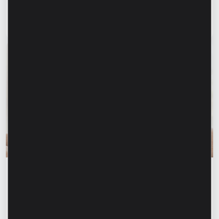
antreprenori, clienți Microinvest
Citește articol
31 iulie 2026
Educația financiară
Siguranța financiară începe cu informarea
celor dragi. Cum ne putem proteja părinții și
bunicii de fraudele financiare?