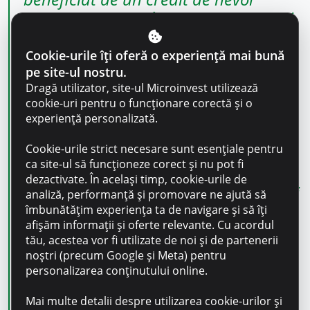
personale. Apoi când ne-am lansat și
aveam nevoie de capital, am apelat
fără ezitare tot la ei. Îi recomand cu
Cookie-urile îți oferă o experiență mai bună
pe site-ul nostru.
încredere tuturor cunoscuților, mai
Dragă utilizator, site-ul Microinvest utilizează
ales antreprenorilor. Suportul lor a
cookie-uri pentru o funcționare corectă și o
fost foarte important în dezvoltarea
experiență personalizată.
afacerii noastre. Sunt o echipă de
Cookie-urile strict necesare sunt esențiale pentru
profesioniști, iar asta se observă atât
ca site-ul să funcționeze corect și nu pot fi
prin serviciile financiare responsabile
dezactivate. În același timp, cookie-urile de
pe care le oferă, cât și evoluția lor toți
analiză, performanță și promovare ne ajută să
acești ani. Au crescut frumos și zilnic
îmbunătățim experiența ta de navigare și să îți
afișăm informații și oferte relevante. Cu acordul
susțin și alte afaceri ca să se
tău, acestea vor fi utilizate de noi și de partenerii
dezvolte.”
noștri (precum Google și Meta) pentru
Ion Anghel, fondator Laminat Decor,
personalizarea conținutului online.
client Microinvest
Mai multe detalii despre utilizarea cookie-urilor și