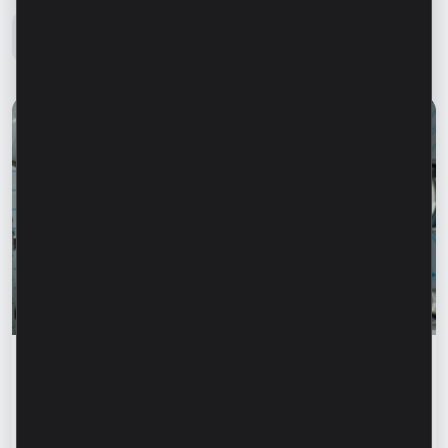
Toate noutățile
Istorii de succes
„Pentru noi este important nu doar să
producem, ci să oferim o soluție completă” –
Marina Chirilov și Radu Burghelea,