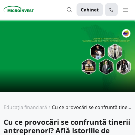
Cabinet
Personal
Business
Despre Microinvest
Pentru Clienți
Educația financiară
Cu ce provocări se confruntă tinerii antreprenori? Află istoriile de succes a 5 tineri care și-au dezvoltat afacerile alături de Microinvest
Cu ce provocări se confruntă tinerii
antreprenori? Află istoriile de