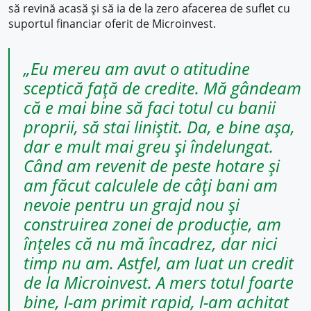
să revină acasă și să ia de la zero afacerea de suflet cu
suportul financiar oferit de Microinvest.
„Eu mereu am avut o atitudine
sceptică față de credite. Mă gândeam
că e mai bine să faci totul cu banii
proprii, să stai liniștit. Da, e bine așa,
dar e mult mai greu și îndelungat.
Când am revenit de peste hotare și
am făcut calculele de câți bani am
nevoie pentru un grajd nou și
construirea zonei de producție, am
înțeles că nu mă încadrez, dar nici
timp nu am. Astfel, am luat un credit
de la Microinvest. A mers totul foarte
bine, l-am primit rapid, l-am achitat