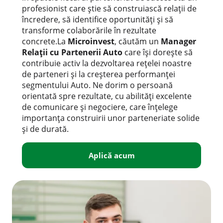
profesionist care știe să construiască relații de
încredere, să identifice oportunități și să
transforme colaborările în rezultate
concrete.La
Microinvest
, căutăm un
Manager
Relații cu Partenerii Auto
care își dorește să
contribuie activ la dezvoltarea rețelei noastre
de parteneri și la creșterea performanței
segmentului Auto. Ne dorim o persoană
orientată spre rezultate, cu abilități excelente
de comunicare și negociere, care înțelege
importanța construirii unor parteneriate solide
și de durată.
Aplică acum