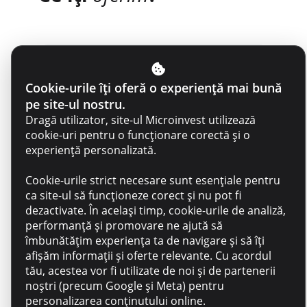
Scop – vei avea un rol cu
impact real în viața oamenilor
Cookie-urile îți oferă o experiență mai bună
și a afacerilor locale
pe site-ul nostru.
Dragă utilizator, site-ul Microinvest utilizează
cookie-uri pentru o funcționare corectă și o
experiență personalizată.
Apartenență – vei face parte
dintr-o echipă empatică,
Cookie-urile strict necesare sunt esențiale pentru
profesionistă și deschisă să te
ca site-ul să funcționeze corect și nu pot fi
susțină
dezactivate. În același timp, cookie-urile de analiză,
performanță și promovare ne ajută să
îmbunătățim experiența ta de navigare și să îți
afișăm informații și oferte relevante. Cu acordul
Recunoaștere – pachet salarial
tău, acestea vor fi utilizate de noi și de partenerii
competitiv, corelat cu
noștri (precum Google și Meta) pentru
experiența și contribuția ta
personalizarea conținutului online.