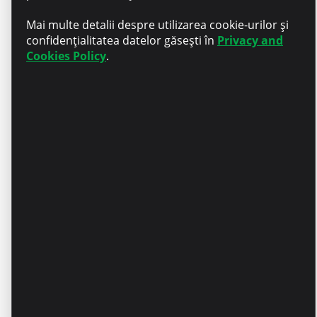
Mai multe detalii despre utilizarea cookie-urilor și
confidențialitatea datelor găsești în
Privacy and
Beneficii – tichete de masă în
Cookies Policy
.
valoare de 70 MDL/zi
Dezvoltare personală –
Compensarea parțială a
cursurilor de limba engleză
Ziua ta e despre tine – Liber de
ziua de naștere
Stabilitate – Angajare oficială
și siguranță pe termen lung