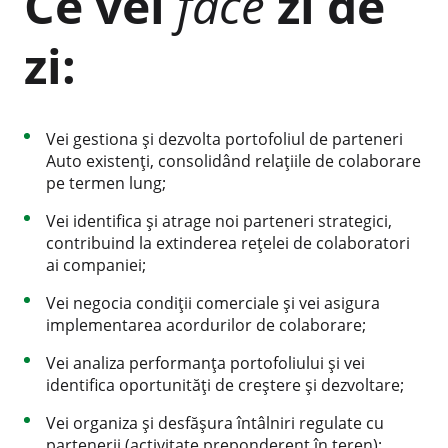
Ce vei
face
zi de
zi:
Vei gestiona și dezvolta portofoliul de parteneri
Auto existenți, consolidând relațiile de colaborare
pe termen lung;
Vei identifica și atrage noi parteneri strategici,
contribuind la extinderea rețelei de colaboratori
ai companiei;
Vei negocia condiții comerciale și vei asigura
implementarea acordurilor de colaborare;
Vei analiza performanța portofoliului și vei
identifica oportunități de creștere și dezvoltare;
Vei organiza și desfășura întâlniri regulate cu
partenerii (activitate preponderent în teren);