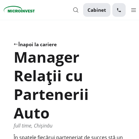
Cabinet
Personal
Business
Înapoi la cariere
Manager
Despre Microinvest
Pentru Clienți
Relații cu
Partenerii
Auto
full time, Chișinău
În spatele fiecărui parteneriat de succes stă un