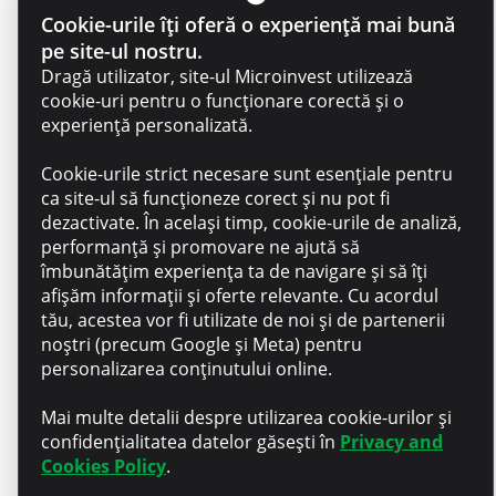
Apartenență – vei face parte
Cookie-urile îți oferă o experiență mai bună
dintr-o echipă empatică,
pe site-ul nostru.
profesionistă și deschisă să te
Dragă utilizator, site-ul Microinvest utilizează
susțină
cookie-uri pentru o funcționare corectă și o
experiență personalizată.
Cookie-urile strict necesare sunt esențiale pentru
Recunoaștere – pachet salarial
ca site-ul să funcționeze corect și nu pot fi
competitiv, corelat cu
dezactivate. În același timp, cookie-urile de analiză,
experiența și contribuția ta
performanță și promovare ne ajută să
îmbunătățim experiența ta de navigare și să îți
afișăm informații și oferte relevante. Cu acordul
tău, acestea vor fi utilizate de noi și de partenerii
Beneficii – tichete de masă în
noștri (precum Google și Meta) pentru
valoare de 70 MDL/zi
personalizarea conținutului online.
Mai multe detalii despre utilizarea cookie-urilor și
confidențialitatea datelor găsești în
Privacy and
Dezvoltare personală –
Cookies Policy
.
Compensarea parțială a