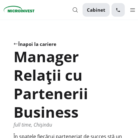
Cabinet
Personal
Business
Înapoi la cariere
Manager
Despre Microinvest
Pentru Clienți
Relații cu
Partenerii
Business
full time, Chișinău
În spatele fiecărui parteneriat de succes stă un