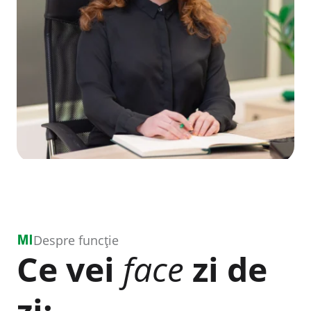
Despre funcție
Ce vei
face
zi de
zi: