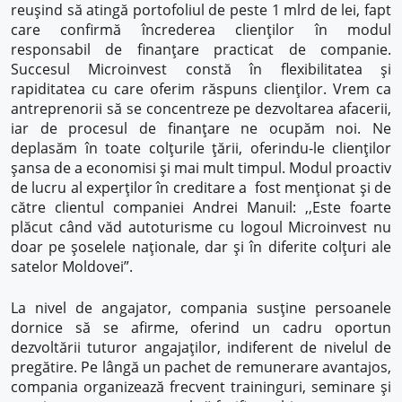
reușind să atingă portofoliul de peste 1 mlrd de lei, fapt
care confirmă încrederea clienților în modul
responsabil de finanțare practicat de companie.
Succesul Microinvest constă în flexibilitatea și
rapiditatea cu care oferim răspuns clienților. Vrem ca
antreprenorii să se concentreze pe dezvoltarea afacerii,
iar de procesul de finanțare ne ocupăm noi. Ne
deplasăm în toate colțurile țării, oferindu-le clienților
șansa de a economisi și mai mult timpul. Modul proactiv
de lucru al experților în creditare a fost menționat și de
către clientul companiei Andrei Manuil: ,,Este foarte
plăcut când văd autoturisme cu logoul Microinvest nu
doar pe șoselele naționale, dar și în diferite colțuri ale
satelor Moldovei”.
La nivel de angajator, compania susține persoanele
dornice să se afirme, oferind un cadru oportun
dezvoltării tuturor angajaților, indiferent de nivelul de
pregătire. Pe lângă un pachet de remunerare avantajos,
compania organizează frecvent traininguri, seminare și