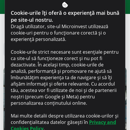
Cookie-urile îți oferă o experiență mai bună
pe site-ul nostru.
Dragă utilizator, site-ul Microinvest utilizează
cookie-uri pentru o funcționare corectă și o
Blog Microinvest
experiență personalizată.
Toate noutățile
Cookie-urile strict necesare sunt esențiale pentru
ca site-ul să funcționeze corect și nu pot fi
dezactivate. În același timp, cookie-urile de
analiză, performanță și promovare ne ajută să
îmbunătățim experiența ta de navigare și să îți
afișăm informații și oferte relevante. Cu acordul
tău, acestea vor fi utilizate de noi și de partenerii
noștri (precum Google și Meta) pentru
personalizarea conținutului online.
Mai multe detalii despre utilizarea cookie-urilor și
confidențialitatea datelor găsești în
Privacy and
Cookies Policy
.