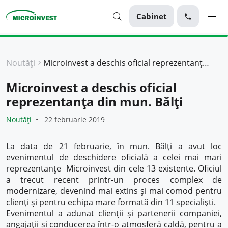
Cabinet
Personal
Noutăți
Microinvest a deschis oficial reprezentanța din mun. Bălți
Business
Microinvest a deschis oficial
Despre Microinvest
reprezentanța din mun. Bălți
Pentru Clienți
Noutăți
22 februarie 2019
La data de 21 februarie, în mun. Bălți a avut loc
evenimentul de deschidere oficială a celei mai mari
reprezentanțe Microinvest din cele 13 existente. Oficiul
a trecut recent printr-un proces complex de
modernizare, devenind mai extins și mai comod pentru
clienți și pentru echipa mare formată din 11 specialiști.
Evenimentul a adunat clienții și partenerii companiei,
angajații și conducerea într-o atmosferă caldă, pentru a