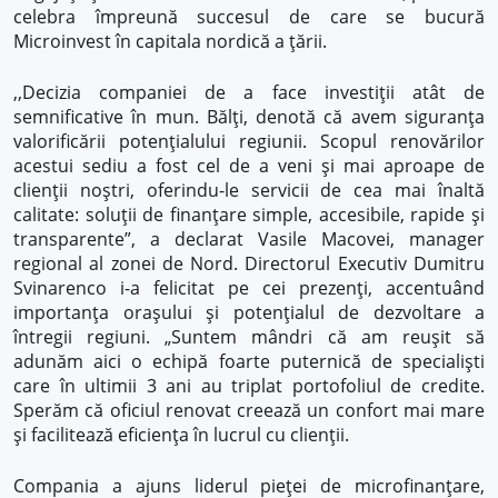
celebra împreună succesul de care se bucură
Microinvest în capitala nordică a țării.
,,Decizia companiei de a face investiții atât de
semnificative în mun. Bălți, denotă că avem siguranța
valorificării potențialului regiunii. Scopul renovărilor
acestui sediu a fost cel de a veni și mai aproape de
clienții noștri, oferindu-le servicii de cea mai înaltă
calitate: soluții de finanțare simple, accesibile, rapide și
transparente”, a declarat Vasile Macovei, manager
regional al zonei de Nord. Directorul Executiv Dumitru
Svinarenco i-a felicitat pe cei prezenți, accentuând
importanța orașului și potențialul de dezvoltare a
întregii regiuni. „Suntem mândri că am reușit să
adunăm aici o echipă foarte puternică de specialiști
care în ultimii 3 ani au triplat portofoliul de credite.
Sperăm că oficiul renovat creează un confort mai mare
și facilitează eficiența în lucrul cu clienții.
Compania a ajuns liderul pieței de microfinanțare,