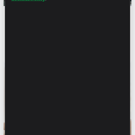
Istorii de succes
„Pentru noi este important nu doar să
producem, ci să oferim o soluție completă” –
Marina Chirilov și Radu Burghelea,
antreprenori, clienți Microinvest
Citește articol
31 iulie 2026