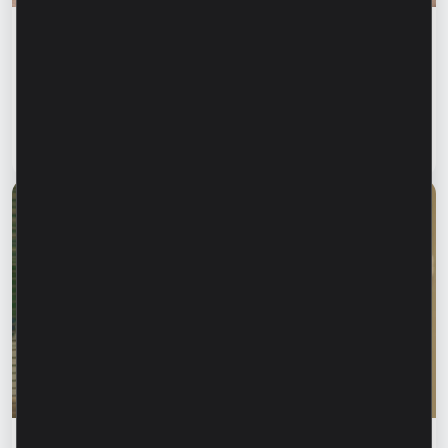
Educația financiară
Siguranța financiară începe cu informarea
celor dragi. Cum ne putem proteja părinții și
bunicii de fraudele financiare?
Citește articol
28 iulie 2026