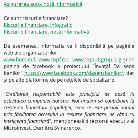
Asigurarea auto, notă informativă
Ce sunt riscurile financiare?
Riscurile financiare, infografic
Riscurile financiare, notă informativă
De asemenea, informația va fi disponibilă pe paginile
web ale organizatorilor:
www.bnm.md
,
www.cnpf.md
,
www.expert-grup.org
și pe
pagina de facebook a proiectului “Învață! Dă sens
banilor”
https://www.facebook.com/dasensbanilor/
, dar
și pe alte platforme de pe rețelele de socializare.
“
Creditarea responsabilă este principiul de bază în
activitatea companiei noastre. Noi tindem să contribuim la
creșterea bunăstării populației, ceea ce este posibil numai
prin facilitatea accesului la resurse financiare, de rând cu
inteligenta financiară
”, menționează directorul executiv al
Microinvest, Dumitru Svinarenco.