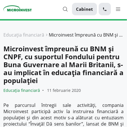
Cabinet
Personal
Educația financiară
Microinvest împreună cu BNM și CNPF, cu suportul Fondului pentru Buna Guvernare al Marii Britanii, s-au implicat în educația financiară a populației
Business
Microinvest împreună cu BNM și
Despre Microinvest
CNPF, cu suportul Fondului pentru
Pentru Clienți
Buna Guvernare al Marii Britanii, s-
au implicat în educația financiară a
populației
Educația financiară
11 februarie 2020
Pe parcursul întregii sale activități, compania
Microinvest participă activ la instruirea financiară a
populației și din acest motiv s-a alăturat cu entuziasm
proiectului “Învață! Dă sens banilor”, lansat de BNM și