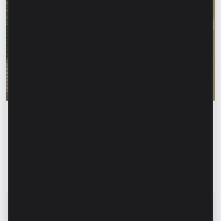
Educația financiară
Rodica Jalba: „Când cineva îți cunoaște
numele, primul instinct poate fi să ai
încredere.” Cum recunoaștem fraudele
financiare și ne protejăm datele?
Citește articol
13 iulie 2026