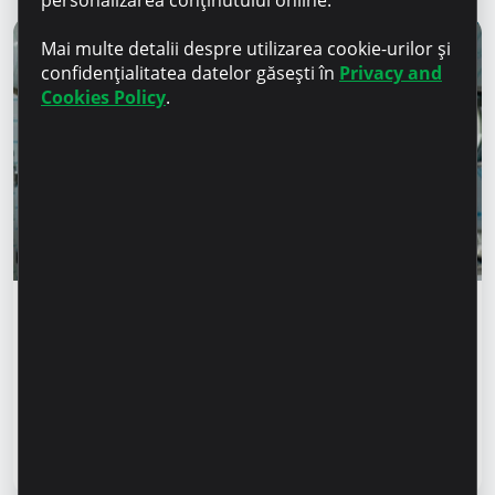
personalizarea conținutului online.
Mai multe detalii despre utilizarea cookie-urilor și
confidențialitatea datelor găsești în
Privacy and
Cookies Policy
.
Istorii de succes
„Pentru noi este important nu doar să
producem, ci să oferim o soluție completă” –
Marina Chirilov și Radu Burghelea,
antreprenori, clienți Microinvest
Citește articol
31 iulie 2026