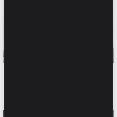
Educația financiară
Siguranța financiară începe cu informarea
celor dragi. Cum ne putem proteja părinții și
bunicii de fraudele financiare?
Citește articol
28 iulie 2026