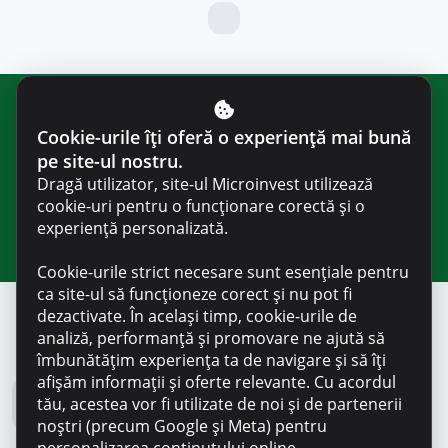
Abonați-vă la newsletter-ul nostru
Cookie-urile îți oferă o experiență mai bună
pentru noutăți și informații utile
pe site-ul nostru.
Dragă utilizator, site-ul Microinvest utilizează
cookie-uri pentru o funcționare corectă și o
experiență personalizată.
Cookie-urile strict necesare sunt esențiale pentru
ca site-ul să funcționeze corect și nu pot fi
dezactivate. În același timp, cookie-urile de
analiză, performanță și promovare ne ajută să
Blog Microinvest
îmbunătățim experiența ta de navigare și să îți
afișăm informații și oferte relevante. Cu acordul
tău, acestea vor fi utilizate de noi și de partenerii
Toate noutățile
noștri (precum Google și Meta) pentru