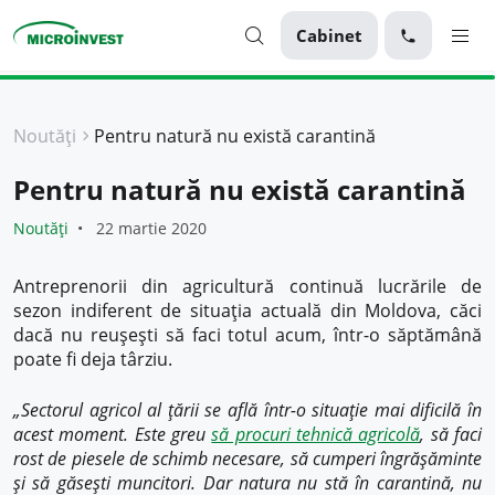
Cabinet
Personal
Noutăți
Pentru natură nu există carantină
Business
Pentru natură nu există carantină
Despre Microinvest
Noutăți
22 martie 2020
Pentru Clienți
Antreprenorii din agricultură continuă lucrările de
sezon indiferent de situația actuală din Moldova, căci
dacă nu reușești să faci totul acum, într-o săptămână
poate fi deja târziu.
„Sectorul agricol al țării se află într-o situație mai dificilă în
acest moment. Este greu
să procuri tehnică agricolă
, să faci
rost de piesele de schimb necesare, să cumperi îngrășăminte
și să găsești muncitori. Dar natura nu stă în carantină, nu