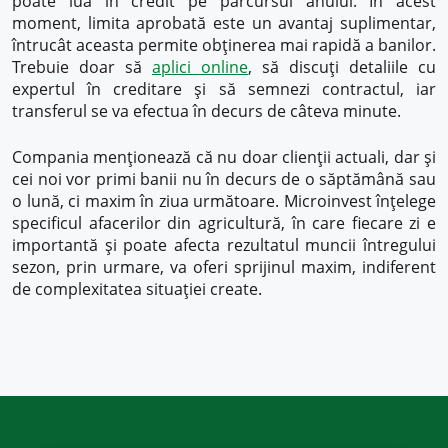
poate lua în credit pe parcursul anului. În acest
moment, limita aprobată este un avantaj suplimentar,
întrucât aceasta permite obținerea mai rapidă a banilor.
Trebuie doar să
aplici online
, să discuți detaliile cu
expertul în creditare și să semnezi contractul, iar
transferul se va efectua în decurs de câteva minute.
Compania menționează că nu doar clienții actuali, dar și
cei noi vor primi banii nu în decurs de o săptămână sau
o lună, ci maxim în ziua următoare. Microinvest înțelege
specificul afacerilor din agricultură, în care fiecare zi e
importantă și poate afecta rezultatul muncii întregului
sezon, prin urmare, va oferi sprijinul maxim, indiferent
de complexitatea situației create.