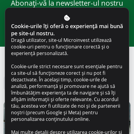
Abonați-vă la newsletter-ul nostru
pentru noutăți și informații utile
Cookie-urile îți oferă o experiență mai bună
pe site-ul nostru.
Dragă utilizator, site-ul Microinvest utilizează
cookie-uri pentru o funcționare corectă și o
experiență personalizată.
Cookie-urile strict necesare sunt esențiale pentru
Blog Microinvest
ca site-ul să funcționeze corect și nu pot fi
dezactivate. În același timp, cookie-urile de
Toate noutățile
analiză, performanță și promovare ne ajută să
îmbunătățim experiența ta de navigare și să îți
afișăm informații și oferte relevante. Cu acordul
tău, acestea vor fi utilizate de noi și de partenerii
noștri (precum Google și Meta) pentru
personalizarea conținutului online.
Mai multe detalii despre utilizarea cookie-urilor și