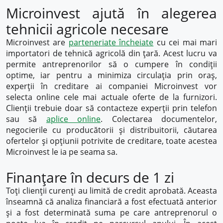
Microinvest ajută în alegerea
tehnicii agricole necesare
Microinvest are
parteneriate încheiate
cu cei mai mari
importatori de tehnică agricolă din țară. Acest lucru va
permite antreprenorilor să o cumpere în condiții
optime, iar pentru a minimiza circulația prin oraș,
experții în creditare ai companiei Microinvest vor
selecta online cele mai actuale oferte de la furnizori.
Clienții trebuie doar să contacteze experții prin telefon
sau să
aplice online
. Colectarea documentelor,
negocierile cu producătorii și distribuitorii, căutarea
ofertelor și opțiunii potrivite de creditare, toate acestea
Microinvest le ia pe seama sa.
Finanțare în decurs de 1 zi
Toți clienții curenți au limită de credit aprobată. Aceasta
înseamnă că analiza financiară a fost efectuată anterior
și a fost determinată suma pe care antreprenorul o