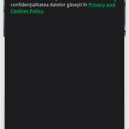
confidențialitatea datelor găsești în
Privacy and
Cookies Policy
.
Istorii de succes
„Pentru noi este important nu doar să
producem, ci să oferim o soluție completă” –
Marina Chirilov și Radu Burghelea,
antreprenori, clienți Microinvest
Citește articol
31 iulie 2026