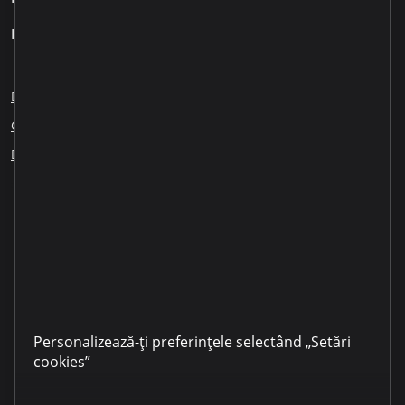
Pentru clienți
Despre noi
Blog
Cariere
Sesizări angajați
Creditare responsabilă
Educația financiară
ESG
Dezvăluirea informației
Partenerii noștri
LinkedIn
YouTube
TikTok
Instagram
Facebook
Personalizează-ți preferințele selectând „Setări
cookies”