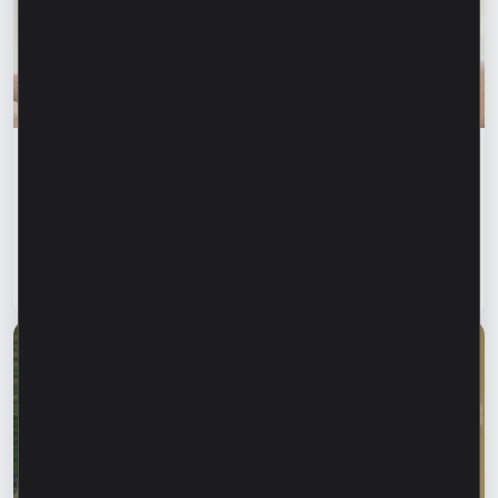
Educația financiară
Siguranța financiară începe cu informarea
celor dragi. Cum ne putem proteja părinții și
bunicii de fraudele financiare?
Citește articol
28 iulie 2026