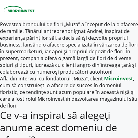
Povestea brandului de flori „Muza” a început de la o afacere
de familie. Tânărul antreprenor Ignat Andrei, inspirat de
Personal
experiența părinților săi, a decis să își dezvolte propriul
Business
business, lansând o afacere specializată în vânzarea de flori
în supermarketuri, iar apoi și propriul depozit de flori. În
Despre Microinvest
prezent, compania oferă o gamă largă de flori de diverse
soiuri și tipuri, lucrează cu clienți angro din întreaga țară și
Pentru Clienți
colaborează cu numeroși producători autohtoni.
Află din interviul cu fondatorul „Muza”, client
Microinvest
,
cum să construiești o afacere de succes în domeniul
floristic, ce tendințe sunt acum populare în această nișă și
care a fost rolul Microinvest în dezvoltarea magazinului său
de flori.
Ce v-a inspirat să alegeți
anume acest domeniu de