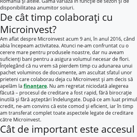
România și altele. Gama variază în funcție de sezon și de
disponibilitatea anumitor soiuri.
De cât timp colaborați cu
Microinvest?
Am aflat despre Microinvest acum 9 ani, în anul 2016, când
abia începeam activitatea. Atunci ne-am confruntat cu o
cerere mare pentru produsele noastre, dar nu aveam
suficienți bani pentru a asigura volumul necesar de flori.
Înțelegând că nu vrem să pierdem timp cu adunarea unui
pachet voluminos de documente, am ascultat sfatul unor
prieteni care colaborau deja cu Microinvest și am decis să
apelăm la
finanțare
. Nu am regretat niciodată alegerea
făcută – procesul de creditare a fost rapid, fără birocrație
inutilă și fără așteptări îndelungate. După ce am luat primul
credit, ne-am convins că este comod și eficient, iar în timp
am transferat complet toate aspectele legate de creditare
către Microinvest.
Cât de important este accesul