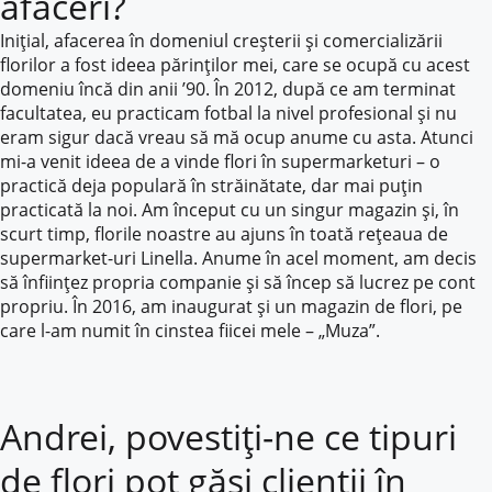
afaceri?
Inițial, afacerea în domeniul creșterii și comercializării
florilor a fost ideea părinților mei, care se ocupă cu acest
domeniu încă din anii ’90. În 2012, după ce am terminat
facultatea, eu practicam fotbal la nivel profesional și nu
eram sigur dacă vreau să mă ocup anume cu asta. Atunci
mi-a venit ideea de a vinde flori în supermarketuri – o
practică deja populară în străinătate, dar mai puțin
practicată la noi. Am început cu un singur magazin și, în
scurt timp, florile noastre au ajuns în toată rețeaua de
supermarket-uri Linella. Anume în acel moment, am decis
să înființez propria companie și să încep să lucrez pe cont
propriu. În 2016, am inaugurat și un magazin de flori, pe
care l-am numit în cinstea fiicei mele – „Muza”.
Andrei, povestiți-ne ce tipuri
de flori pot găsi clienții în