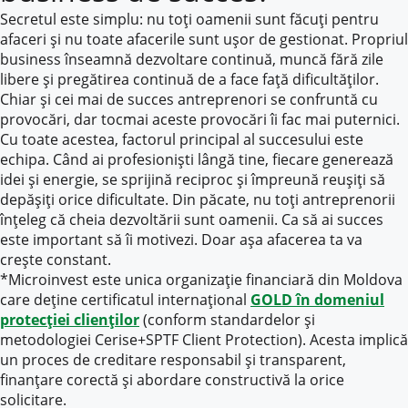
Secretul este simplu: nu toți oamenii sunt făcuți pentru
afaceri și nu toate afacerile sunt ușor de gestionat. Propriul
business înseamnă dezvoltare continuă, muncă fără zile
libere și pregătirea continuă de a face față dificultăților.
Chiar și cei mai de succes antreprenori se confruntă cu
provocări, dar tocmai aceste provocări îi fac mai puternici.
Cu toate acestea, factorul principal al succesului este
echipa. Când ai profesioniști lângă tine, fiecare generează
idei și energie, se sprijină reciproc și împreună reușiți să
depășiți orice dificultate. Din păcate, nu toți antreprenorii
înțeleg că cheia dezvoltării sunt oamenii. Ca să ai succes
este important să îi motivezi. Doar așa afacerea ta va
crește constant.
*Microinvest este unica organizație financiară din Moldova
care deține certificatul internațional
GOLD în domeniul
protecției clienților
(conform standardelor și
metodologiei Cerise+SPTF Client Protection). Acesta implică
un proces de creditare responsabil și transparent,
finanțare corectă și abordare constructivă la orice
solicitare.