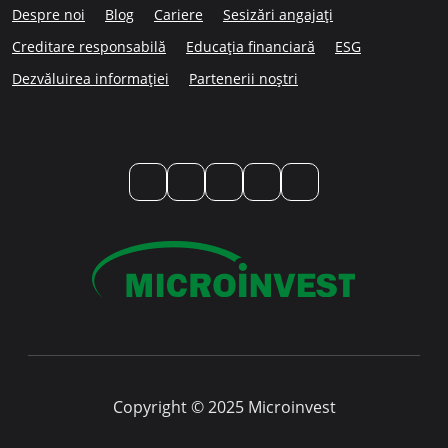
Despre noi
Blog
Cariere
Sesizări angajați
Creditare responsabilă
Educația financiară
ESG
Dezvăluirea informației
Partenerii noștri
LinkedIn
YouTube
TikTok
Instagram
Facebook
Copyright © 2025 Microinvest