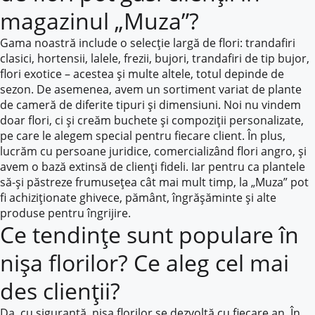
magazinul „Muza”?
Gama noastră include o selecție largă de flori: trandafiri
clasici, hortensii, lalele, frezii, bujori, trandafiri de tip bujor,
flori exotice – acestea și multe altele, totul depinde de
sezon. De asemenea, avem un sortiment variat de plante
de cameră de diferite tipuri și dimensiuni. Noi nu vindem
doar flori, ci și creăm buchete și compoziții personalizate,
pe care le alegem special pentru fiecare client. În plus,
lucrăm cu persoane juridice, comercializând flori angro, și
avem o bază extinsă de clienți fideli. Iar pentru ca plantele
să-și păstreze frumusețea cât mai mult timp, la „Muza” pot
fi achiziționate ghivece, pământ, îngrășăminte și alte
produse pentru îngrijire.
Ce tendințe sunt populare în
nișa florilor? Ce aleg cel mai
des clienții?
Da, cu siguranță, nișa florilor se dezvoltă cu fiecare an. În