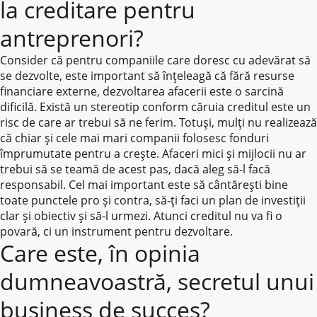
la creditare pentru
antreprenori?
Consider că pentru companiile care doresc cu adevărat să
se dezvolte, este important să înțeleagă că fără resurse
financiare externe, dezvoltarea afacerii este o sarcină
dificilă. Există un stereotip conform căruia creditul este un
risc de care ar trebui să ne ferim. Totuși, mulți nu realizează
că chiar și cele mai mari companii folosesc fonduri
împrumutate pentru a crește. Afaceri mici și mijlocii nu ar
trebui să se teamă de acest pas, dacă aleg să-l facă
responsabil. Cel mai important este să cântărești bine
toate punctele pro și contra, să-ți faci un plan de investiții
clar și obiectiv și să-l urmezi. Atunci creditul nu va fi o
povară, ci un instrument pentru dezvoltare.
Care este, în opinia
dumneavoastră, secretul unui
business de succes?