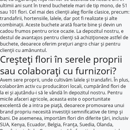
ultimii ani sunt în trend buchetele mari de tip mono, de 51
sau 101 flori. Cel mai des clienții aleg florile clasice, precum:
trandafirii, hortensiile, lalele, dar pot fi realizate și alte
combinații. Aceste buchete arată foarte bine și devin un
cadou frumos pentru orice ocazie. La depozitul nostru, e
destul de avantajos pentru clienți să achiziționeze astfel de
buchete, deoarece oferim prețuri angro chiar și pentru
clienții cu amănuntul.
Creșteți flori în serele proprii
sau colaborați cu furnizori?
Avem sere proprii, unde cultivăm lalele și trandafiri. În plus,
colaborăm activ cu producători locali, cumpărând flori de
la ei și ajutându-i să le vândă în depozitul nostru. Pentru
micile afaceri agricole, aceasta este o oportunitate
excelentă de a intra pe piață, deoarece promovarea unui
brand propriu necesită investiții semnificative de timp și
bani. De asemenea, importăm flori din diferite țări, inclusiv
SUA, Kenya, Ecuador, Belgia, Franța, Suedia, Olanda,