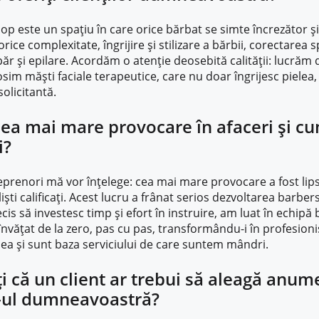
 este un spațiu în care orice bărbat se simte încrezător și
rice complexitate, îngrijire și stilizare a bărbii, corectarea 
ăr și epilare. Acordăm o atenție deosebită calității: lucrăm
osim măști faciale terapeutice, care nu doar îngrijesc pielea, 
solicitantă.
cea mai mare provocare în afaceri și cu
i?
eprenori mă vor înțelege: cea mai mare provocare a fost li
liști calificați. Acest lucru a frânat serios dezvoltarea barber
cis să investesc timp și efort în instruire, am luat în echipă b
învățat de la zero, pas cu pas, transformându-i în profesionișt
ea și sunt baza serviciului de care suntem mândri.
i că un client ar trebui să aleagă anum
-ul dumneavoastră?