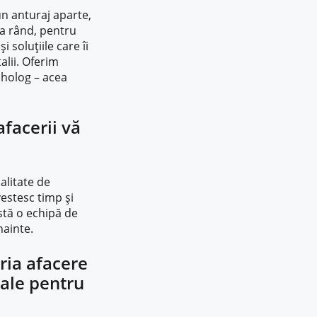
n anturaj aparte,
ea rând, pentru
i soluțiile care îi
alii. Oferim
siholog – acea
afacerii vă
alitate de
vestesc timp și
stă o echipă de
nainte.
pria afacere
iale pentru