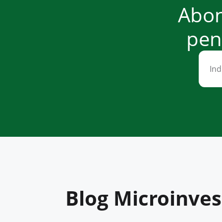
Abon
pent
Blog Microinves