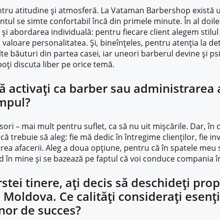
ntru atitudine și atmosferă. La Vataman Barbershop există u
entul se simte confortabil încă din primele minute. În al doil
r și abordarea individuală: pentru fiecare client alegem stilul ș
 valoare personalitatea. Și, bineînțeles, pentru atenția la det
 alte băuturi din partea casei, iar uneori barberul devine și p
oți discuta liber pe orice temă.
ă activați ca barber sau administrarea 
impul?
ori – mai mult pentru suflet, ca să nu uit mișcările. Dar, în c
că trebuie să aleg: fie mă dedic în întregime clienților, fie in
area afacerii. Aleg a doua opțiune, pentru că în spatele meu 
ed în mine și se bazează pe faptul că voi conduce compania î
rstei tinere, ați decis să deschideți pro
 Moldova. Ce calități considerați esenț
nor de succes?