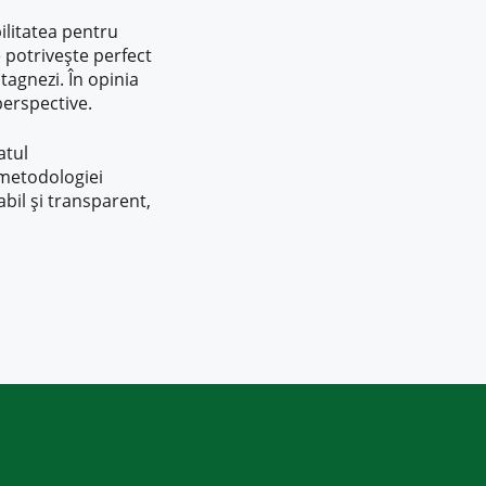
ilitatea pentru
e potrivește perfect
stagnezi. În opinia
erspective.
atul
metodologiei
bil și transparent,