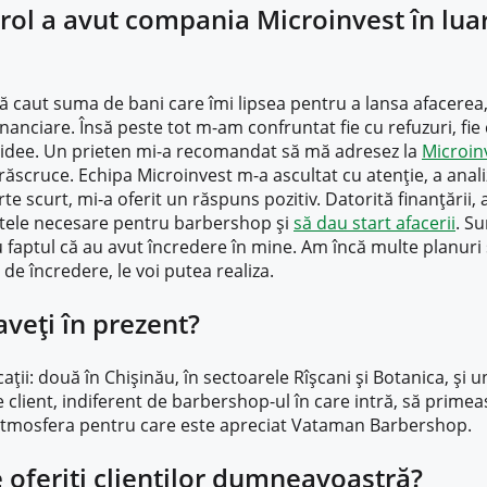
rol a avut compania Microinvest în lua
 caut suma de bani care îmi lipsea pentru a lansa afacerea,
inanciare. Însă peste tot m-am confruntat fie cu refuzuri, fie 
la idee. Un prieten mi-a recomandat să mă adresez la
Microin
ăscruce. Echipa Microinvest m-a ascultat cu atenție, a anal
rte scurt, mi-a oferit un răspuns pozitiv. Datorită finanțării,
ele necesare pentru barbershop și
să dau start afacerii
. S
 faptul că au avut încredere în mine. Am încă multe planuri 
e încredere, le voi putea realiza.
aveți în prezent?
cații: două în Chișinău, în sectoarele Rîșcani și Botanica, și u
 client, indiferent de barbershop-ul în care intră, să primeas
și atmosfera pentru care este apreciat Vataman Barbershop.
le oferiți clienților dumneavoastră?