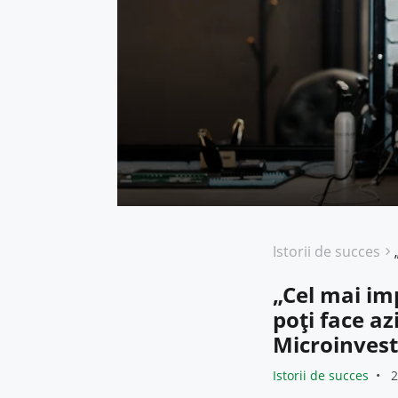
Istorii de succes
„Cel mai im
poți face a
Microinvest
Istorii de succes
2