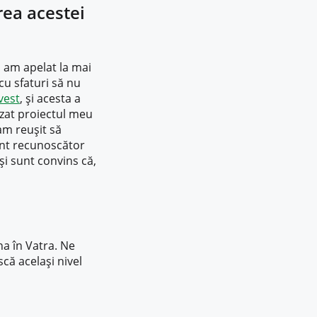
rea acestei
 am apelat la mai
cu sfaturi să nu
vest
, și acesta a
izat proiectul meu
 am reușit să
unt recunoscător
și sunt convins că,
na în Vatra. Ne
că același nivel