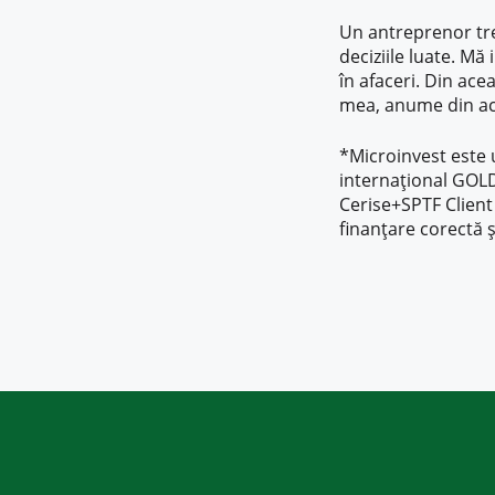
Un antreprenor tre
deciziile luate. Mă
în afaceri. Din acea
mea, anume din ac
*Microinvest este u
internațional GOL
Cerise+SPTF Client
finanțare corectă ș