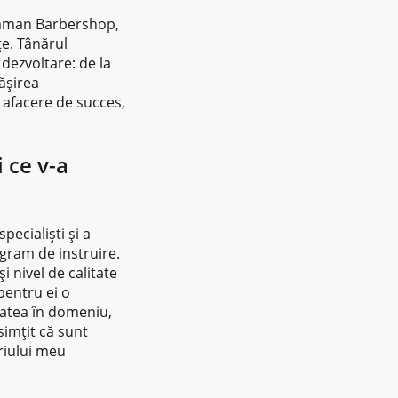
ataman Barbershop,
e. Tânărul
 dezvoltare: de la
ășirea
o afacere de succes,
 ce v-a
pecialiști și a
gram de instruire.
i nivel de calitate
pentru ei o
tatea în domeniu,
simțit că sunt
priului meu