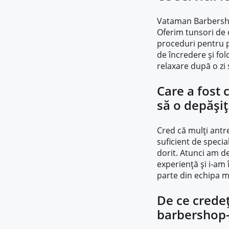
Vataman Barbershop
Oferim tunsori de o
proceduri pentru p
de încredere și fol
relaxare după o zi 
Care a fost 
să o depășiț
Cred că mulți antr
suficient de specia
dorit. Atunci am de
experiență și i-am 
parte din echipa m
De ce credeț
barbershop