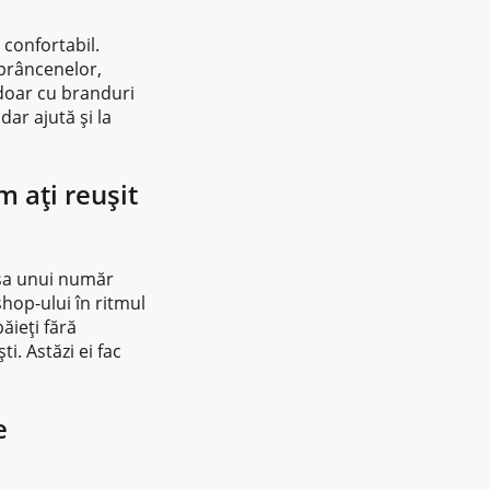
 confortabil.
sprâncenelor,
 doar cu branduri
dar ajută și la
m ați reușit
psa unui număr
shop-ului în ritmul
ăieți fără
i. Astăzi ei fac
e