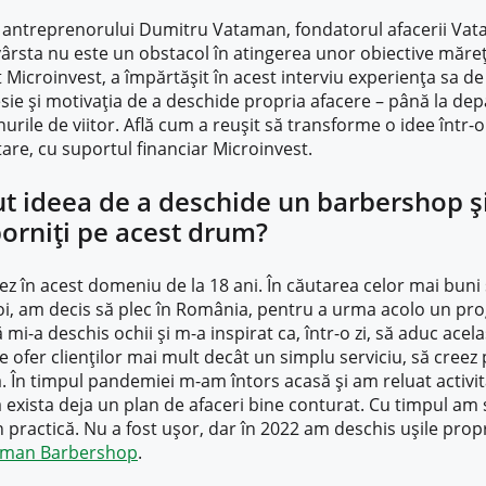
 a antreprenorului Dumitru Vataman, fondatorul afacerii V
rsta nu este un obstacol în atingerea unor obiective măreț
 Microinvest, a împărtășit în acest interviu experiența sa de
esie și motivația de a deschide propria afacere – până la dep
nurile de viitor. Află cum a reușit să transforme o idee într-
are, cu suportul financiar Microinvest.
t ideea de a deschide un barbershop și
porniți pe acest drum?
z în acest domeniu de la 18 ani. În căutarea celor mai buni s
i, am decis să plec în România, pentru a urma acolo un pro
mi-a deschis ochii și m-a inspirat ca, într-o zi, să aduc acelaș
le ofer clienților mai mult decât un simplu serviciu, să creez 
. În timpul pandemiei m-am întors acasă și am reluat activi
 exista deja un plan de afaceri bine conturat. Cu timpul am 
în practică. Nu a fost ușor, dar în 2022 am deschis ușile pro
aman Barbershop
.