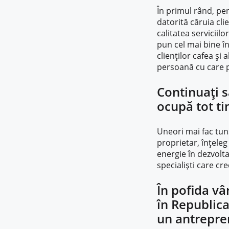
În primul rând, pe
datorită căruia cli
calitatea serviciilo
pun cel mai bine în
clienților cafea și
persoană cu care p
Continuați s
ocupă tot t
Uneori mai fac tuns
proprietar, înțeleg 
energie în dezvolt
specialiști care cr
În pofida vâ
în Republica
un antrepre