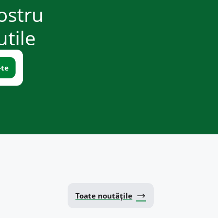
ostru
utile
Toate noutățile