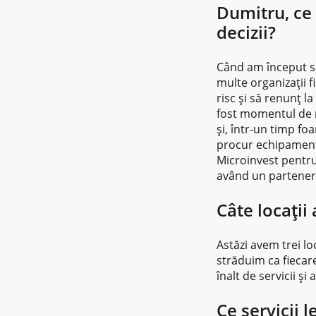
Dumitru, ce 
decizii?
Când am început să
multe organizații f
risc și să renunț 
fost momentul de r
și, într-un timp foa
procur echipament
Microinvest pentru
având un partener d
Câte locații 
Astăzi avem trei lo
străduim ca fiecare
înalt de servicii 
Ce servicii 