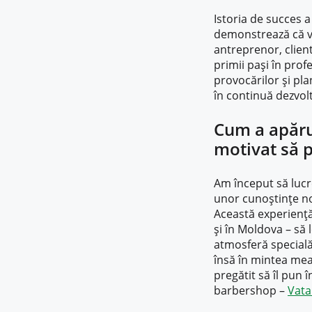
Istoria de succes
demonstrează că vâ
antreprenor, client
primii pași în prof
provocărilor și pla
în continuă dezvolt
Cum a apăru
motivat să 
Am început să lucre
unor cunoștințe no
Această experiență 
și în Moldova – să 
atmosferă specială
însă în mintea mea
pregătit să îl pun 
barbershop –
Vat