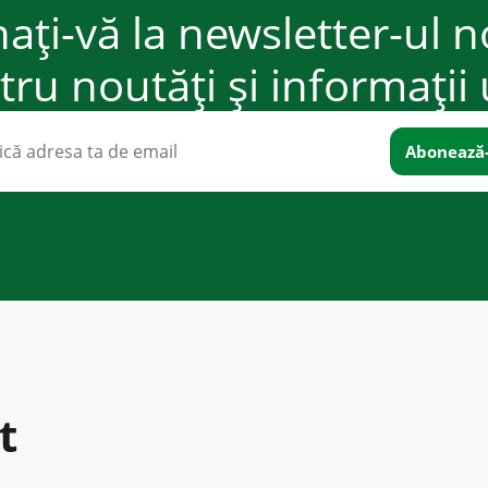
ați-vă la newsletter-ul n
ru noutăți și informații 
t