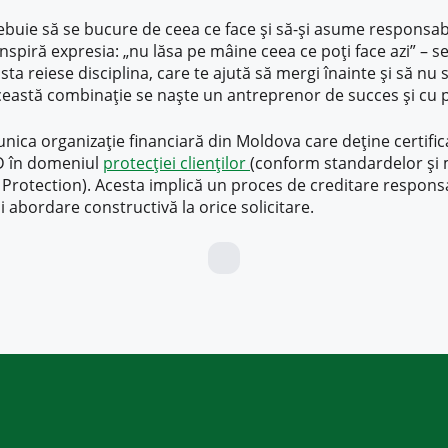
buie să se bucure de ceea ce face și să-și asume responsab
 inspiră expresia: „nu lăsa pe mâine ceea ce poți face azi” – s
sta reiese disciplina, care te ajută să mergi înainte și să nu 
eastă combinație se naște un antreprenor de succes și cu p
nica organizație financiară din Moldova care deține certific
D în domeniul
protecției clienților
(conform standardelor și 
 Protection). Acesta implică un proces de creditare responsa
i abordare constructivă la orice solicitare.