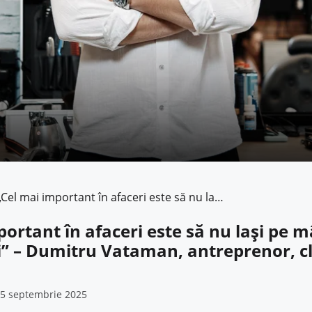
„Cel mai important în afaceri este să nu lași pe mâine ceea ce poți face azi” – Dumitru Vataman, antreprenor, client Microinvest
portant în afaceri este să nu lași pe m
zi” – Dumitru Vataman, antreprenor, cl
5 septembrie 2025