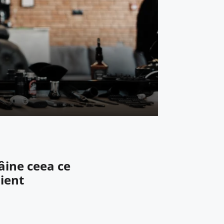
âine ceea ce
ient