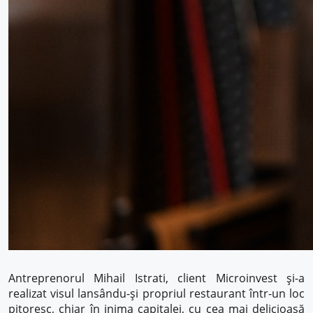
Antreprenorul Mihail Istrati, client Microinvest și-a
realizat visul lansându-și propriul restaurant într-un loc
pitoresc, chiar în inima capitalei, cu cea mai delicioasă