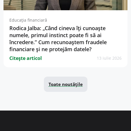
Educația financiară
Rodica Jalba: „Când cineva îți cunoaște
numele, primul instinct poate fi să ai
încredere.” Cum recunoaștem fraudele
financiare și ne protejăm datele?
Citește articol
13 iulie 2026
Toate noutățile