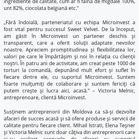
ingrediente de calitate, cum ar fi făina de migdale 100%,
unt 82%, ciocolata belgiană etc.”
„Fără îndoială, parteneriatul cu echipa Microinvest a
fost vital pentru succesul Sweet Velvet. De la început,
am găsit în Microinvest un partener deschis și
transparent, care a oferit soluții adaptate nevoilor
noastre. Apreciem promptitudinea și flexibilitatea lor,
valori pe care le împărtășim și noi în relația cu clienții
noștri. În patru ani de activitate, am creat peste 1000 de
torturi la comandă, depunând mult efort și suflet în
fiecare dintre ele, cu suportul Microinvest. Suntem
foarte mulțumiți de colaborare și suntem fericiți că
putem crește și lucra aici, acasă.” – Victoria Melnic,
antreprenoare, clientă Microinvest.
Susținem antreprenorii din Moldova ca să-și dezvolte
afaceri de succes acasă și să ofere produse și servicii de
calitate pentru fiecare client. Mihail Istrati, Elena Teșner
și Victoria Melnic sunt doar câțiva din antreprenorii care