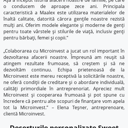
Așa a început istoria afacerii noastre de familie, pe care
o conducem de aproape zece ani. Principala
caracteristică a Maalex este utilizarea materialelor de
înaltă calitate, datorită cărora gențile noastre rezistă
mulți ani. Oferim modele elegante și moderne de genți
pentru toate vârstele și stilurile de viață, inclusiv genți
pentru bărbați, femei și copii.”
„Colaborarea cu Microinvest a jucat un rol important în
dezvoltarea afacerii noastre. Împreună am reușit să
atingem rezultate frumoase, să creștem și să ne
dezvoltăm continuu. Echipa prietenoasă de la
Microinvest este mereu receptivă la solicitările noastre,
ne oferă condiții de creditare și o abordare individuală,
calități primordiale în antreprenoriat. Apreciez mult
Microinvest și cooperarea frumoasă și pot spune cu
încredere că pentru alte scopuri de finanțare vom apela
tot la Microinvest.” – Elena Teșner, antreprenoare,
clientă Microinvest.
Deserturile personalizate Sweet