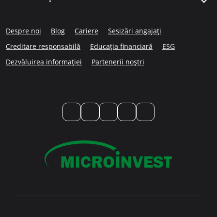
Despre noi
Blog
Cariere
Sesizări angajați
Creditare responsabilă
Educația financiară
ESG
Dezvăluirea informației
Partenerii noștri
LinkedIn
YouTube
TikTok
Instagram
Facebook