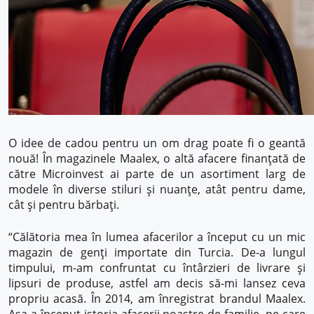
O idee de cadou pentru un om drag poate fi o geantă
nouă! În magazinele Maalex, o altă afacere finanțată de
către Microinvest ai parte de un asortiment larg de
modele în diverse stiluri și nuanțe, atât pentru dame,
cât și pentru bărbați.
“Călătoria mea în lumea afacerilor a început cu un mic
magazin de genți importate din Turcia. De-a lungul
timpului, m-am confruntat cu întârzieri de livrare și
lipsuri de produse, astfel am decis să-mi lansez ceva
propriu acasă. În 2014, am înregistrat brandul Maalex.