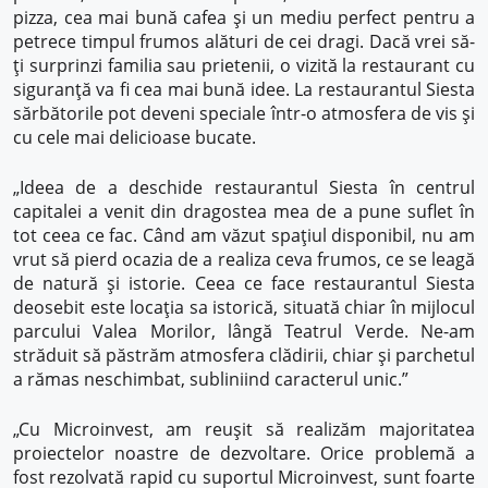
pizza, cea mai bună cafea și un mediu perfect pentru a
petrece timpul frumos alături de cei dragi. Dacă vrei să-
ți surprinzi familia sau prietenii, o vizită la restaurant cu
siguranță va fi cea mai bună idee. La restaurantul Siesta
sărbătorile pot deveni speciale într-o atmosfera de vis și
cu cele mai delicioase bucate.
„Ideea de a deschide restaurantul Siesta în centrul
capitalei a venit din dragostea mea de a pune suflet în
tot ceea ce fac. Când am văzut spațiul disponibil, nu am
vrut să pierd ocazia de a realiza ceva frumos, ce se leagă
de natură și istorie. Ceea ce face restaurantul Siesta
deosebit este locația sa istorică, situată chiar în mijlocul
parcului Valea Morilor, lângă Teatrul Verde. Ne-am
străduit să păstrăm atmosfera clădirii, chiar și parchetul
a rămas neschimbat, subliniind caracterul unic.”
„Cu Microinvest, am reușit să realizăm majoritatea
proiectelor noastre de dezvoltare. Orice problemă a
fost rezolvată rapid cu suportul Microinvest, sunt foarte