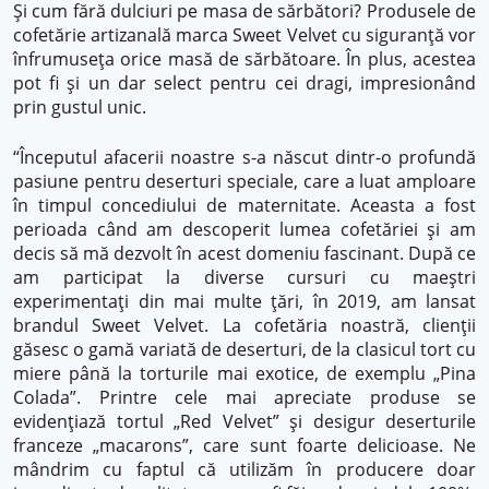
Și cum fără dulciuri pe masa de sărbători? Produsele de
cofetărie artizanală marca Sweet Velvet cu siguranță vor
înfrumuseța orice masă de sărbătoare. În plus, acestea
pot fi și un dar select pentru cei dragi, impresionând
prin gustul unic.
“Începutul afacerii noastre s-a născut dintr-o profundă
pasiune pentru deserturi speciale, care a luat amploare
în timpul concediului de maternitate. Aceasta a fost
perioada când am descoperit lumea cofetăriei și am
decis să mă dezvolt în acest domeniu fascinant. După ce
am participat la diverse cursuri cu maeștri
experimentați din mai multe țări, în 2019, am lansat
brandul Sweet Velvet. La cofetăria noastră, clienții
găsesc o gamă variată de deserturi, de la clasicul tort cu
miere până la torturile mai exotice, de exemplu „Pina
Colada”. Printre cele mai apreciate produse se
evidențiază tortul „Red Velvet” și desigur deserturile
franceze „macarons”, care sunt foarte delicioase. Ne
mândrim cu faptul că utilizăm în producere doar