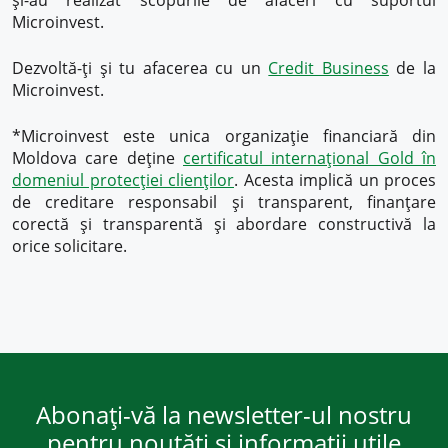
și-au realizat scopurile de afaceri cu suportul
Microinvest.
Dezvoltă-ți și tu afacerea cu un
Credit Business
de la
Microinvest.
*Microinvest este unica organizație financiară din
Moldova care deține
certificatul internațional Gold în
domeniul protecției clienților
. Acesta implică un proces
de creditare responsabil și transparent, finanțare
corectă și transparentă și abordare constructivă la
orice solicitare.
Abonați-vă la newsletter-ul nostru
pentru noutăți și informații utile