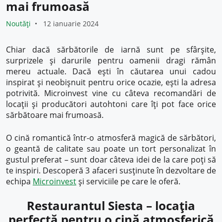
mai frumoasă
Noutăți
12 ianuarie 2024
Chiar dacă sărbătorile de iarnă sunt pe sfârșite,
surprizele și darurile pentru oamenii dragi rămân
mereu actuale. Dacă ești în căutarea unui cadou
inspirat și neobișnuit pentru orice ocazie, ești la adresa
potrivită. Microinvest vine cu câteva recomandări de
locații și producători autohtoni care îți pot face orice
sărbătoare mai frumoasă.
O cină romantică într-o atmosferă magică de sărbători,
o geantă de calitate sau poate un tort personalizat în
gustul preferat – sunt doar câteva idei de la care poți să
te inspiri. Descoperă 3 afaceri susținute în dezvoltare de
echipa
Microinvest
și serviciile pe care le oferă.
Restaurantul Siesta – locația
perfectă pentru o cină atmosferică